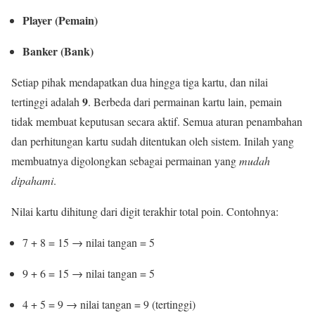
Player (Pemain)
Banker (Bank)
Setiap pihak mendapatkan dua hingga tiga kartu, dan nilai
9
tertinggi adalah
. Berbeda dari permainan kartu lain, pemain
tidak membuat keputusan secara aktif. Semua aturan penambahan
dan perhitungan kartu sudah ditentukan oleh sistem. Inilah yang
membuatnya digolongkan sebagai permainan yang
mudah
dipahami
.
Nilai kartu dihitung dari digit terakhir total poin. Contohnya:
7 + 8 = 15 → nilai tangan = 5
9 + 6 = 15 → nilai tangan = 5
4 + 5 = 9 → nilai tangan = 9 (tertinggi)