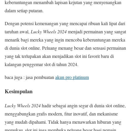
keberuntungan menambah lapisan kejutan yang menyenangkan
dalam setiap putaran.
Dengan potensi kemenangan yang mencapai ribuan kali lipat dari
taruhan awal,
Lucky Wheels 2024
menjadi permainan yang sangat
menarik bagi mereka yang ingin mencoba keberuntungan mereka
di dunia slot online. Peluang menang besar dan sensasi permainan
yang tak terlupakan akan menjadikan slot ini favorit baru di
kalangan penggemar slot di tahun 2024.
baca juga : jasa pembuatan
akun pro platinum
Kesimpulan
Lucky Wheels 2024
hadir sebagai angin segar di dunia slot online,
menggabungkan grafis modern, fitur inovatif, dan mekanisme
yang mudah dipahami. Tidak hanya menawarkan hiburan yang
memukau, slot ini juga membuka peluang besar bagi pemain