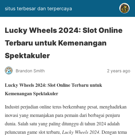
situs terbesar dan terpercaya
Lucky Wheels 2024: Slot Online
Terbaru untuk Kemenangan
Spektakuler
Brandon Smith
2 years ago
Lucky Wheels 2024: Slot Online Terbaru untuk
Kemenangan Spektakuler
Industri perjudian online terus berkembang pesat, menghadirkan
inovasi yang memanjakan para pemain dari berbagai penjuru
dunia. Salah satu yang paling ditunggu di tahun 2024 adalah
peluncuran game slot terbaru,
Lucky Wheels 2024
. Dengan tema