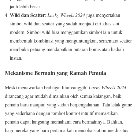
jauh lebih besar.
Wild dan Scatter
:
Lucky Wheels 2024
juga menyertakan
simbol wild dan scatter yang sudah menjadi ciri khas slot
modern. Simbol wild bisa menggantikan simbol lain untuk
membentuk kombinasi yang menguntungkan, sementara scatter
membuka peluang mendapatkan putaran bonus atau hadiah
instan.
Mekanisme Bermain yang Ramah Pemula
Meski menawarkan berbagai fitur canggih,
Lucky Wheels 2024
dirancang agar mudah dimainkan oleh semua kalangan, baik
pemain baru maupun yang sudah berpengalaman. Tata letak game
yang sederhana dengan tombol kontrol intuitif memastikan
pemain dapat langsung memahami cara bermainnya. Bahkan,
bagi mereka yang baru pertama kali mencoba slot online di situs