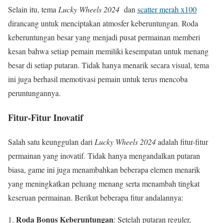
Selain itu, tema
Lucky Wheels 2024
dan
scatter merah x100
dirancang untuk menciptakan atmosfer keberuntungan. Roda
keberuntungan besar yang menjadi pusat permainan memberi
kesan bahwa setiap pemain memiliki kesempatan untuk menang
besar di setiap putaran. Tidak hanya menarik secara visual, tema
ini juga berhasil memotivasi pemain untuk terus mencoba
peruntungannya.
Fitur-Fitur Inovatif
Salah satu keunggulan dari
Lucky Wheels 2024
adalah fitur-fitur
permainan yang inovatif. Tidak hanya mengandalkan putaran
biasa, game ini juga menambahkan beberapa elemen menarik
yang meningkatkan peluang menang serta menambah tingkat
keseruan permainan. Berikut beberapa fitur andalannya:
Roda Bonus Keberuntungan
: Setelah putaran reguler,