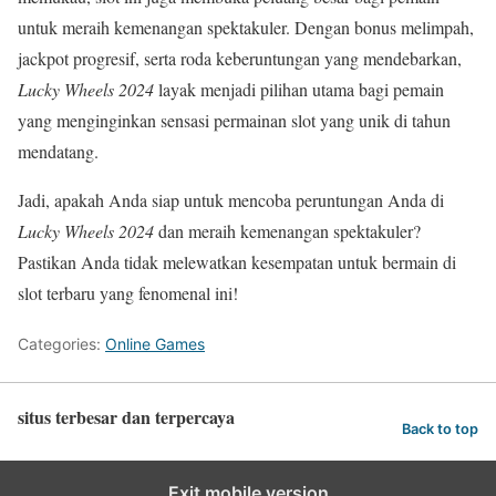
untuk meraih kemenangan spektakuler. Dengan bonus melimpah,
jackpot progresif, serta roda keberuntungan yang mendebarkan,
Lucky Wheels 2024
layak menjadi pilihan utama bagi pemain
yang menginginkan sensasi permainan slot yang unik di tahun
mendatang.
Jadi, apakah Anda siap untuk mencoba peruntungan Anda di
Lucky Wheels 2024
dan meraih kemenangan spektakuler?
Pastikan Anda tidak melewatkan kesempatan untuk bermain di
slot terbaru yang fenomenal ini!
Categories:
Online Games
situs terbesar dan terpercaya
Back to top
Exit mobile version