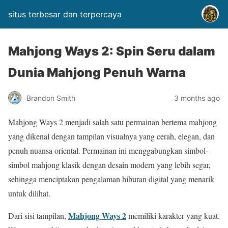
situs terbesar dan terpercaya
Mahjong Ways 2: Spin Seru dalam
Dunia Mahjong Penuh Warna
Brandon Smith
3 months ago
Mahjong Ways 2 menjadi salah satu permainan bertema mahjong
yang dikenal dengan tampilan visualnya yang cerah, elegan, dan
penuh nuansa oriental. Permainan ini menggabungkan simbol-
simbol mahjong klasik dengan desain modern yang lebih segar,
sehingga menciptakan pengalaman hiburan digital yang menarik
untuk dilihat.
Mahjong Ways 2
Dari sisi tampilan,
memiliki karakter yang kuat.