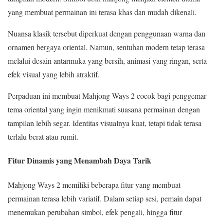
yang membuat permainan ini terasa khas dan mudah dikenali.
Nuansa klasik tersebut diperkuat dengan penggunaan warna dan
ornamen bergaya oriental. Namun, sentuhan modern tetap terasa
melalui desain antarmuka yang bersih, animasi yang ringan, serta
efek visual yang lebih atraktif.
Perpaduan ini membuat Mahjong Ways 2 cocok bagi penggemar
tema oriental yang ingin menikmati suasana permainan dengan
tampilan lebih segar. Identitas visualnya kuat, tetapi tidak terasa
terlalu berat atau rumit.
Fitur Dinamis yang Menambah Daya Tarik
Mahjong Ways 2 memiliki beberapa fitur yang membuat
permainan terasa lebih variatif. Dalam setiap sesi, pemain dapat
menemukan perubahan simbol, efek pengali, hingga fitur