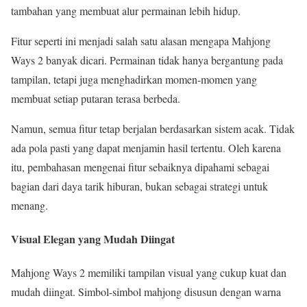
tambahan yang membuat alur permainan lebih hidup.
Fitur seperti ini menjadi salah satu alasan mengapa Mahjong
Ways 2 banyak dicari. Permainan tidak hanya bergantung pada
tampilan, tetapi juga menghadirkan momen-momen yang
membuat setiap putaran terasa berbeda.
Namun, semua fitur tetap berjalan berdasarkan sistem acak. Tidak
ada pola pasti yang dapat menjamin hasil tertentu. Oleh karena
itu, pembahasan mengenai fitur sebaiknya dipahami sebagai
bagian dari daya tarik hiburan, bukan sebagai strategi untuk
menang.
Visual Elegan yang Mudah Diingat
Mahjong Ways 2 memiliki tampilan visual yang cukup kuat dan
mudah diingat. Simbol-simbol mahjong disusun dengan warna