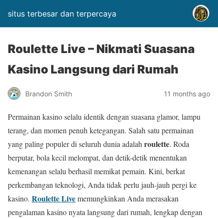
situs terbesar dan terpercaya
Roulette Live – Nikmati Suasana
Kasino Langsung dari Rumah
Brandon Smith
11 months ago
Permainan kasino selalu identik dengan suasana glamor, lampu
terang, dan momen penuh ketegangan. Salah satu permainan
roulette
yang paling populer di seluruh dunia adalah
. Roda
berputar, bola kecil melompat, dan detik-detik menentukan
kemenangan selalu berhasil memikat pemain. Kini, berkat
perkembangan teknologi, Anda tidak perlu jauh-jauh pergi ke
Roulette Live
kasino.
memungkinkan Anda merasakan
pengalaman kasino nyata langsung dari rumah, lengkap dengan