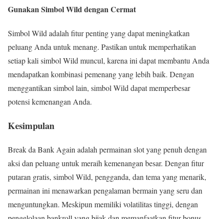
Gunakan Simbol Wild dengan Cermat
Simbol Wild adalah fitur penting yang dapat meningkatkan
peluang Anda untuk menang. Pastikan untuk memperhatikan
setiap kali simbol Wild muncul, karena ini dapat membantu Anda
mendapatkan kombinasi pemenang yang lebih baik. Dengan
menggantikan simbol lain, simbol Wild dapat memperbesar
potensi kemenangan Anda.
Kesimpulan
Break da Bank Again adalah permainan slot yang penuh dengan
aksi dan peluang untuk meraih kemenangan besar. Dengan fitur
putaran gratis, simbol Wild, pengganda, dan tema yang menarik,
permainan ini menawarkan pengalaman bermain yang seru dan
menguntungkan. Meskipun memiliki volatilitas tinggi, dengan
pengelolaan bankroll yang bijak dan memanfaatkan fitur bonus