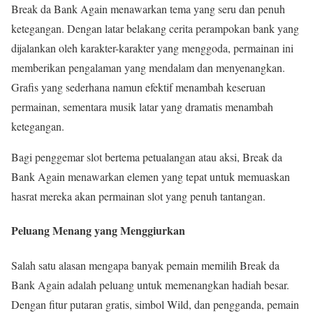
Break da Bank Again menawarkan tema yang seru dan penuh
ketegangan. Dengan latar belakang cerita perampokan bank yang
dijalankan oleh karakter-karakter yang menggoda, permainan ini
memberikan pengalaman yang mendalam dan menyenangkan.
Grafis yang sederhana namun efektif menambah keseruan
permainan, sementara musik latar yang dramatis menambah
ketegangan.
Bagi penggemar slot bertema petualangan atau aksi, Break da
Bank Again menawarkan elemen yang tepat untuk memuaskan
hasrat mereka akan permainan slot yang penuh tantangan.
Peluang Menang yang Menggiurkan
Salah satu alasan mengapa banyak pemain memilih Break da
Bank Again adalah peluang untuk memenangkan hadiah besar.
Dengan fitur putaran gratis, simbol Wild, dan pengganda, pemain