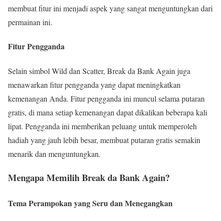
membuat fitur ini menjadi aspek yang sangat menguntungkan dari
permainan ini.
Fitur Pengganda
Selain simbol Wild dan Scatter, Break da Bank Again juga
menawarkan fitur pengganda yang dapat meningkatkan
kemenangan Anda. Fitur pengganda ini muncul selama putaran
gratis, di mana setiap kemenangan dapat dikalikan beberapa kali
lipat. Pengganda ini memberikan peluang untuk memperoleh
hadiah yang jauh lebih besar, membuat putaran gratis semakin
menarik dan menguntungkan.
Mengapa Memilih Break da Bank Again?
Tema Perampokan yang Seru dan Menegangkan