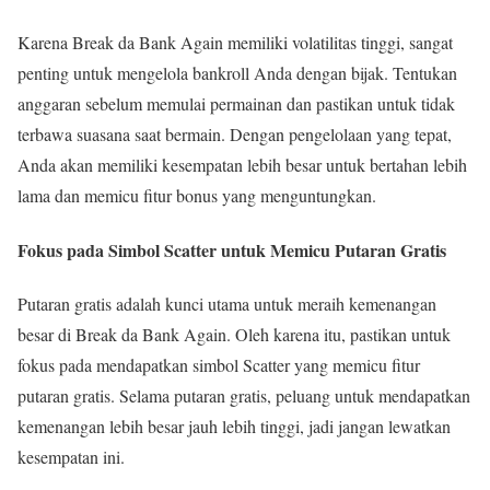
Karena Break da Bank Again memiliki volatilitas tinggi, sangat
penting untuk mengelola bankroll Anda dengan bijak. Tentukan
anggaran sebelum memulai permainan dan pastikan untuk tidak
terbawa suasana saat bermain. Dengan pengelolaan yang tepat,
Anda akan memiliki kesempatan lebih besar untuk bertahan lebih
lama dan memicu fitur bonus yang menguntungkan.
Fokus pada Simbol Scatter untuk Memicu Putaran Gratis
Putaran gratis adalah kunci utama untuk meraih kemenangan
besar di Break da Bank Again. Oleh karena itu, pastikan untuk
fokus pada mendapatkan simbol Scatter yang memicu fitur
putaran gratis. Selama putaran gratis, peluang untuk mendapatkan
kemenangan lebih besar jauh lebih tinggi, jadi jangan lewatkan
kesempatan ini.