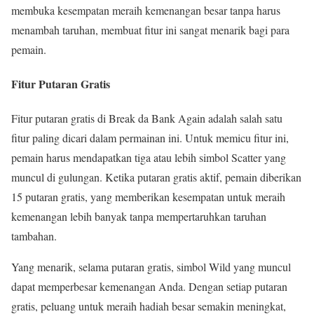
membuka kesempatan meraih kemenangan besar tanpa harus
menambah taruhan, membuat fitur ini sangat menarik bagi para
pemain.
Fitur Putaran Gratis
Fitur putaran gratis di Break da Bank Again adalah salah satu
fitur paling dicari dalam permainan ini. Untuk memicu fitur ini,
pemain harus mendapatkan tiga atau lebih simbol Scatter yang
muncul di gulungan. Ketika putaran gratis aktif, pemain diberikan
15 putaran gratis, yang memberikan kesempatan untuk meraih
kemenangan lebih banyak tanpa mempertaruhkan taruhan
tambahan.
Yang menarik, selama putaran gratis, simbol Wild yang muncul
dapat memperbesar kemenangan Anda. Dengan setiap putaran
gratis, peluang untuk meraih hadiah besar semakin meningkat,