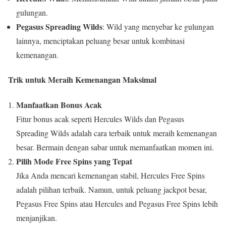
gulungan.
Pegasus Spreading Wilds
: Wild yang menyebar ke gulungan
lainnya, menciptakan peluang besar untuk kombinasi
kemenangan.
Trik untuk Meraih Kemenangan Maksimal
Manfaatkan Bonus Acak
Fitur bonus acak seperti Hercules Wilds dan Pegasus
Spreading Wilds adalah cara terbaik untuk meraih kemenangan
besar. Bermain dengan sabar untuk memanfaatkan momen ini.
Pilih Mode Free Spins yang Tepat
Jika Anda mencari kemenangan stabil, Hercules Free Spins
adalah pilihan terbaik. Namun, untuk peluang jackpot besar,
Pegasus Free Spins atau Hercules and Pegasus Free Spins lebih
menjanjikan.