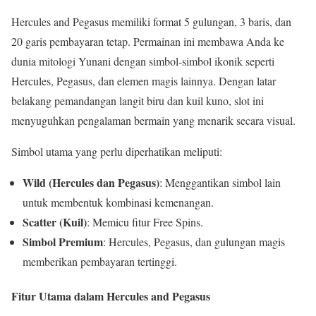
Hercules and Pegasus memiliki format 5 gulungan, 3 baris, dan
20 garis pembayaran tetap. Permainan ini membawa Anda ke
dunia mitologi Yunani dengan simbol-simbol ikonik seperti
Hercules, Pegasus, dan elemen magis lainnya. Dengan latar
belakang pemandangan langit biru dan kuil kuno, slot ini
menyuguhkan pengalaman bermain yang menarik secara visual.
Simbol utama yang perlu diperhatikan meliputi:
Wild (Hercules dan Pegasus)
: Menggantikan simbol lain
untuk membentuk kombinasi kemenangan.
Scatter (Kuil)
: Memicu fitur Free Spins.
Simbol Premium
: Hercules, Pegasus, dan gulungan magis
memberikan pembayaran tertinggi.
Fitur Utama dalam Hercules and Pegasus