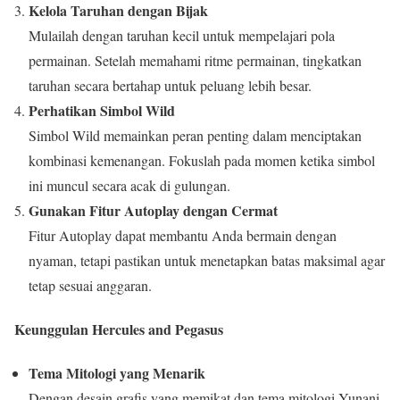
Kelola Taruhan dengan Bijak
Mulailah dengan taruhan kecil untuk mempelajari pola
permainan. Setelah memahami ritme permainan, tingkatkan
taruhan secara bertahap untuk peluang lebih besar.
Perhatikan Simbol Wild
Simbol Wild memainkan peran penting dalam menciptakan
kombinasi kemenangan. Fokuslah pada momen ketika simbol
ini muncul secara acak di gulungan.
Gunakan Fitur Autoplay dengan Cermat
Fitur Autoplay dapat membantu Anda bermain dengan
nyaman, tetapi pastikan untuk menetapkan batas maksimal agar
tetap sesuai anggaran.
Keunggulan Hercules and Pegasus
Tema Mitologi yang Menarik
Dengan desain grafis yang memikat dan tema mitologi Yunani,