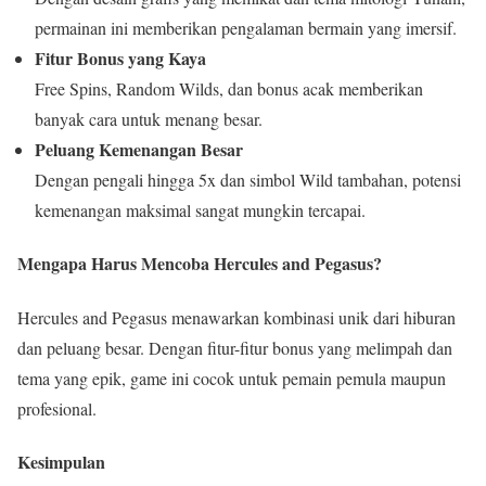
permainan ini memberikan pengalaman bermain yang imersif.
Fitur Bonus yang Kaya
Free Spins, Random Wilds, dan bonus acak memberikan
banyak cara untuk menang besar.
Peluang Kemenangan Besar
Dengan pengali hingga 5x dan simbol Wild tambahan, potensi
kemenangan maksimal sangat mungkin tercapai.
Mengapa Harus Mencoba Hercules and Pegasus?
Hercules and Pegasus menawarkan kombinasi unik dari hiburan
dan peluang besar. Dengan fitur-fitur bonus yang melimpah dan
tema yang epik, game ini cocok untuk pemain pemula maupun
profesional.
Kesimpulan