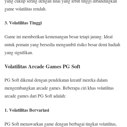
yang cukup sering dengan nilai yang lebih tinggi dibandingkan
game volatilitas rendah.
3. Volatilitas Tinggi
Game ini memberikan kemenangan besar tetapi jarang. Ideal
untuk pemain yang bersedia mengambil risiko besar demi hadiah
yang signifikan.
Volatilitas Arcade Games PG Soft
PG Soft dikenal dengan pendekatan kreatif mereka dalam
mengembangkan arcade games. Beberapa ciri khas volatilitas
arcade games dari PG Soft adalah:
1. Volatilitas Bervariasi
PG Soft menawarkan game dengan berbagai tingkat volatilitas,