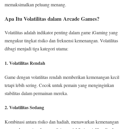
memaksimalkan peluang menang.
Apa Itu Volatilitas dalam Arcade Games?
Volatilitas adalah indikator penting dalam game iGaming yang
mengukur tingkat risiko dan frekuensi kemenangan. Volatilitas
dibagi menjadi tiga kategori utama:
1. Volatilitas Rendah
Game dengan volatilitas rendah memberikan kemenangan kecil
tetapi lebih sering. Cocok untuk pemain yang menginginkan
stabilitas dalam permainan mereka.
2. Volatilitas Sedang
Kombinasi antara risiko dan hadiah, menawarkan kemenangan