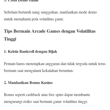
Sebelum bertaruh uang sungguhan, manfaatkan mode demo
untuk memahami pola volatilitas game.
Tips Bermain Arcade Games dengan Volatilitas
Tinggi
1. Kelola Bankroll dengan Bijak
Pemain harus menetapkan anggaran dan tidak tergoda untuk terus
bermain saat mengalami kekalahan beruntun.
2. Manfaatkan Bonus Kasino
Bonus seperti cashback atau free spins dapat membantu
mengurangi risiko saat bermain game volatilitas tinggi.