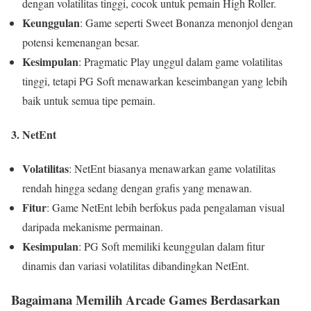
dengan volatilitas tinggi, cocok untuk pemain High Roller.
Keunggulan
: Game seperti Sweet Bonanza menonjol dengan
potensi kemenangan besar.
Kesimpulan
: Pragmatic Play unggul dalam game volatilitas
tinggi, tetapi PG Soft menawarkan keseimbangan yang lebih
baik untuk semua tipe pemain.
3. NetEnt
Volatilitas
: NetEnt biasanya menawarkan game volatilitas
rendah hingga sedang dengan grafis yang menawan.
Fitur
: Game NetEnt lebih berfokus pada pengalaman visual
daripada mekanisme permainan.
Kesimpulan
: PG Soft memiliki keunggulan dalam fitur
dinamis dan variasi volatilitas dibandingkan NetEnt.
Bagaimana Memilih Arcade Games Berdasarkan