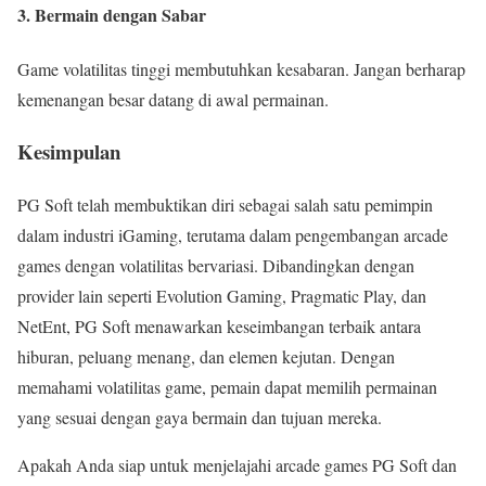
3. Bermain dengan Sabar
Game volatilitas tinggi membutuhkan kesabaran. Jangan berharap
kemenangan besar datang di awal permainan.
Kesimpulan
PG Soft telah membuktikan diri sebagai salah satu pemimpin
dalam industri iGaming, terutama dalam pengembangan arcade
games dengan volatilitas bervariasi. Dibandingkan dengan
provider lain seperti Evolution Gaming, Pragmatic Play, dan
NetEnt, PG Soft menawarkan keseimbangan terbaik antara
hiburan, peluang menang, dan elemen kejutan. Dengan
memahami volatilitas game, pemain dapat memilih permainan
yang sesuai dengan gaya bermain dan tujuan mereka.
Apakah Anda siap untuk menjelajahi arcade games PG Soft dan