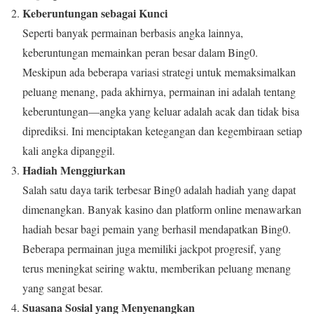
Keberuntungan sebagai Kunci
Seperti banyak permainan berbasis angka lainnya,
keberuntungan memainkan peran besar dalam Bing0.
Meskipun ada beberapa variasi strategi untuk memaksimalkan
peluang menang, pada akhirnya, permainan ini adalah tentang
keberuntungan—angka yang keluar adalah acak dan tidak bisa
diprediksi. Ini menciptakan ketegangan dan kegembiraan setiap
kali angka dipanggil.
Hadiah Menggiurkan
Salah satu daya tarik terbesar Bing0 adalah hadiah yang dapat
dimenangkan. Banyak kasino dan platform online menawarkan
hadiah besar bagi pemain yang berhasil mendapatkan Bing0.
Beberapa permainan juga memiliki jackpot progresif, yang
terus meningkat seiring waktu, memberikan peluang menang
yang sangat besar.
Suasana Sosial yang Menyenangkan