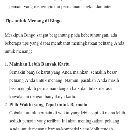
pemain yang menginginkan permainan singkat dan intens.
Tips untuk Menang di Bingo
Meskipun Bingo sangat bergantung pada keberuntungan, ada
beberapa tips yang dapat membantu meningkatkan peluang Anda
untuk menang:
Mainkan Lebih Banyak Kartu
Semakin banyak kartu yang Anda mainkan, semakin besar
peluang Anda untuk menang. Namun, pastikan Anda masih
bisa mengikuti permainan dengan baik dan tidak merasa
kewalahan dengan banyaknya kartu.
Pilih Waktu yang Tepat untuk Bermain
Cobalah untuk bermain di waktu yang lebih sepi, di mana lebih
sedikit pemain yang terlibat. Ini akan meningkatkan peluang
Anda untuk menang karena kompetisi yang lebih rendah.