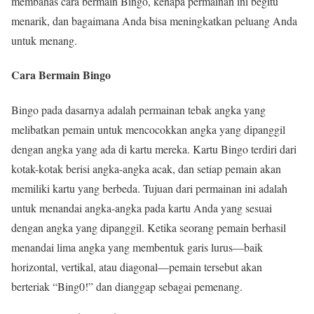
membahas cara bermain Bingo, kenapa permainan ini begitu
menarik, dan bagaimana Anda bisa meningkatkan peluang Anda
untuk menang.
Cara Bermain Bingo
Bingo pada dasarnya adalah permainan tebak angka yang
melibatkan pemain untuk mencocokkan angka yang dipanggil
dengan angka yang ada di kartu mereka. Kartu Bingo terdiri dari
kotak-kotak berisi angka-angka acak, dan setiap pemain akan
memiliki kartu yang berbeda. Tujuan dari permainan ini adalah
untuk menandai angka-angka pada kartu Anda yang sesuai
dengan angka yang dipanggil. Ketika seorang pemain berhasil
menandai lima angka yang membentuk garis lurus—baik
horizontal, vertikal, atau diagonal—pemain tersebut akan
berteriak “Bing0!” dan dianggap sebagai pemenang.