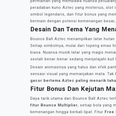
permainan yang membawa nuansa petualanga
peradaban kuno Aztec yang misterius, slot
simbol legendaris, dan fitur bonus yang m
bermain dengan potensi kemenangan besar, i
Desain Dan Tema Yang Me
Bounce Ball Aztec menampilkan latar hutan
Setiap simbolnya, mulai dari topeng emas hi
biasa. Nuansa musik latar yang magis men
seolah benar-benar sedang menjelajahi kui
Desain animasinya yang halus dan efek pan
sensasi visual yang memanjakan mata. Tak h
gacor bertema Aztec paling menarik tahu
Fitur Bonus Dan Kejutan M
Daya tarik utama dari Bounce Ball Aztec ter
fitur Bounce Multiplier
, setiap bola yang
kemenangan hingga berkali lipat. Fitur
Free 