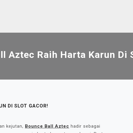
l Aztec Raih Harta Karun Di 
UN DI SLOT GACOR!
an kejutan,
Bounce Ball Aztec
hadir sebagai