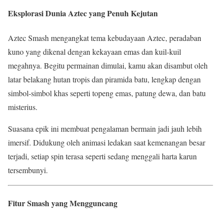
Eksplorasi Dunia Aztec yang Penuh Kejutan
Aztec Smash mengangkat tema kebudayaan Aztec, peradaban
kuno yang dikenal dengan kekayaan emas dan kuil-kuil
megahnya. Begitu permainan dimulai, kamu akan disambut oleh
latar belakang hutan tropis dan piramida batu, lengkap dengan
simbol-simbol khas seperti topeng emas, patung dewa, dan batu
misterius.
Suasana epik ini membuat pengalaman bermain jadi jauh lebih
imersif. Didukung oleh animasi ledakan saat kemenangan besar
terjadi, setiap spin terasa seperti sedang menggali harta karun
tersembunyi.
Fitur Smash yang Mengguncang