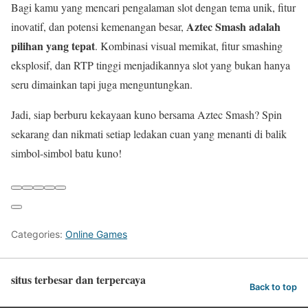
Bagi kamu yang mencari pengalaman slot dengan tema unik, fitur
Aztec Smash adalah
inovatif, dan potensi kemenangan besar,
pilihan yang tepat
. Kombinasi visual memikat, fitur smashing
eksplosif, dan RTP tinggi menjadikannya slot yang bukan hanya
seru dimainkan tapi juga menguntungkan.
Jadi, siap berburu kekayaan kuno bersama Aztec Smash? Spin
sekarang dan nikmati setiap ledakan cuan yang menanti di balik
simbol-simbol batu kuno!
Categories:
Online Games
situs terbesar dan terpercaya
Back to top