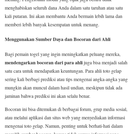
menghabiskan seluruh dana Anda dalam satu taruhan atau satu
kali putaran. Ini akan membantu Anda bermain lebih lama dan
memberi lebih banyak kesempatan untuk menang.
Menggunakan Sumber Daya dan Bocoran dari Ahli
Bagi pemain togel yang ingin meningkatkan peluang mereka,
mendengarkan bocoran dari para ahli
juga bisa menjadi salah
satu cara untuk mendapatkan keuntungan. Para ahli toto gelap
sering kali berbagi prediksi atau tips mengenai angka-angka yang
mungkin akan muncul dalam hasil undian, meskipun tidak ada
jaminan bahwa prediksi ini akan selalu benar.
Bocoran ini bisa ditemukan di berbagai forum, grup media sosial,
atau melalui aplikasi dan situs web yang menyediakan informasi
mengenai toto gelap. Namun, penting untuk berhati-hati dalam