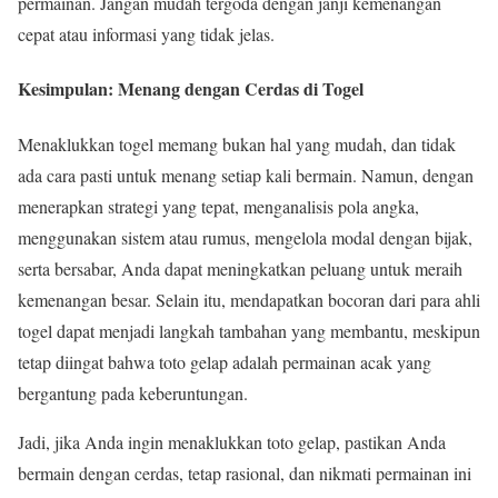
permainan. Jangan mudah tergoda dengan janji kemenangan
cepat atau informasi yang tidak jelas.
Kesimpulan: Menang dengan Cerdas di Togel
Menaklukkan togel memang bukan hal yang mudah, dan tidak
ada cara pasti untuk menang setiap kali bermain. Namun, dengan
menerapkan strategi yang tepat, menganalisis pola angka,
menggunakan sistem atau rumus, mengelola modal dengan bijak,
serta bersabar, Anda dapat meningkatkan peluang untuk meraih
kemenangan besar. Selain itu, mendapatkan bocoran dari para ahli
togel dapat menjadi langkah tambahan yang membantu, meskipun
tetap diingat bahwa toto gelap adalah permainan acak yang
bergantung pada keberuntungan.
Jadi, jika Anda ingin menaklukkan toto gelap, pastikan Anda
bermain dengan cerdas, tetap rasional, dan nikmati permainan ini