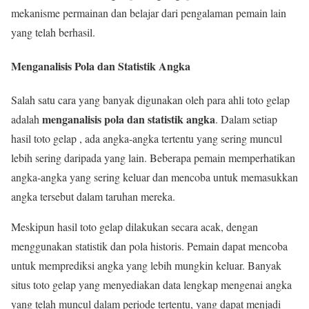
mekanisme permainan dan belajar dari pengalaman pemain lain
yang telah berhasil.
Menganalisis Pola dan Statistik Angka
Salah satu cara yang banyak digunakan oleh para ahli toto gelap
menganalisis pola dan statistik angka
adalah
. Dalam setiap
hasil toto gelap , ada angka-angka tertentu yang sering muncul
lebih sering daripada yang lain. Beberapa pemain memperhatikan
angka-angka yang sering keluar dan mencoba untuk memasukkan
angka tersebut dalam taruhan mereka.
Meskipun hasil toto gelap dilakukan secara acak, dengan
menggunakan statistik dan pola historis. Pemain dapat mencoba
untuk memprediksi angka yang lebih mungkin keluar. Banyak
situs toto gelap yang menyediakan data lengkap mengenai angka
yang telah muncul dalam periode tertentu, yang dapat menjadi