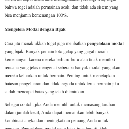
bahwa togel adalah permainan acak, dan tidak ada sistem yang
bisa menjamin kemenangan 100%.
Mengelola Modal dengan Bijak
pengelolaan modal
Cara jitu menaklukkan togel juga melibatkan
yang bijak. Banyak pemain toto gelap yang gagal meraih
kemenangan karena mereka terburu-buru atau tidak memiliki
rencana yang jelas mengenai seberapa banyak modal yang akan
mereka keluarkan untuk bermain. Penting untuk menetapkan
batasan pengeluaran dan tidak tergoda untuk terus bermain jika
sudah mencapai batas yang telah ditentukan.
Sebagai contoh, jika Anda memilih untuk memasang taruhan
dalam jumlah kecil, Anda dapat memainkan lebih banyak
kombinasi angka dan meningkatkan peluang Anda untuk
menang. Pengelolaan modal yang bijak juga berarti tidak