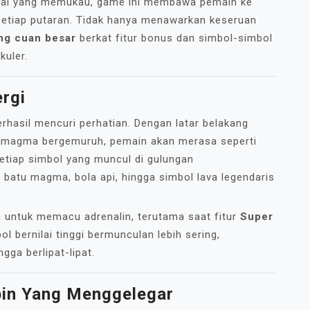
ual yang memukau, game ini membawa pemain ke
 setiap putaran. Tidak hanya menawarkan keseruan
ng cuan besar
berkat fitur bonus dan simbol-simbol
uler.
rgi
rhasil mencuri perhatian. Dengan latar belakang
a magma bergemuruh, pemain akan merasa seperti
etiap simbol yang muncul di gulungan
batu magma, bola api, hingga simbol lava legendaris
 untuk memacu adrenalin, terutama saat fitur
Super
ol bernilai tinggi bermunculan lebih sering,
ga berlipat-lipat.
pin Yang Menggelegar