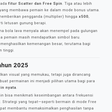
pada
fitur Scatter dan Free Spin
. Tiga atau lebih
is yang membawa pemain ke dalam mode bonus utama.
 memberikan pengganda (multiplier) hingga
x500
,
i letusan gunung berapi.
ana bola lava menyala akan menempel pada gulungan
a pemain masih mendapatkan simbol baru.
li menghasilkan kemenangan besar, terutama bagi
 tinggi.
ahun 2025
kan visual yang memukau, tetapi juga dirancang
buat permainan ini menjadi pilihan utama bagi para
in nyata
.
ain bisa menikmati keseimbangan antara frekuensi
. Strategi yang tepat—seperti bermain di mode Free
dapat membantu memaksimalkan penghasilan tanpa