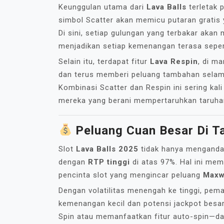
Keunggulan utama dari
Lava Balls
terletak 
simbol Scatter akan memicu putaran grat
Di sini, setiap gulungan yang terbakar akan
menjadikan setiap kemenangan terasa sepert
Selain itu, terdapat fitur
Lava Respin
, di m
dan terus memberi peluang tambahan selam
Kombinasi Scatter dan Respin ini sering ka
mereka yang berani mempertaruhkan taruhan
Peluang Cuan Besar Di T
Slot
Lava Balls 2025
tidak hanya mengandal
dengan
RTP tinggi
di atas 97%. Hal ini mem
pencinta slot yang mengincar peluang
Maxw
Dengan volatilitas menengah ke tinggi, pem
kemenangan kecil dan potensi jackpot besar
Spin atau memanfaatkan fitur auto-spin—