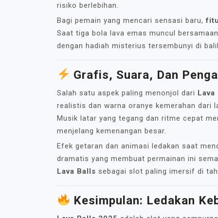
risiko berlebihan.
Bagi pemain yang mencari sensasi baru,
fit
Saat tiga bola lava emas muncul bersamaan
dengan hadiah misterius tersembunyi di bali
Grafis, Suara, Dan Peng
Salah satu aspek paling menonjol dari
Lava 
realistis dan warna oranye kemerahan dari 
Musik latar yang tegang dan ritme cepat m
menjelang kemenangan besar.
Efek getaran dan animasi ledakan saat me
dramatis yang membuat permainan ini semak
Lava Balls
sebagai slot paling imersif di ta
Kesimpulan: Ledakan Ke