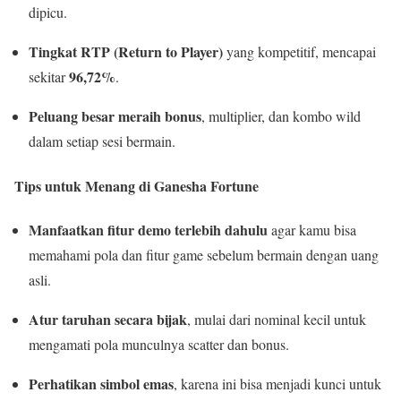
dipicu.
Tingkat RTP (Return to Player)
yang kompetitif, mencapai
96,72%
sekitar
.
Peluang besar meraih bonus
, multiplier, dan kombo wild
dalam setiap sesi bermain.
Tips untuk Menang di Ganesha Fortune
Manfaatkan fitur demo terlebih dahulu
agar kamu bisa
memahami pola dan fitur game sebelum bermain dengan uang
asli.
Atur taruhan secara bijak
, mulai dari nominal kecil untuk
mengamati pola munculnya scatter dan bonus.
Perhatikan simbol emas
, karena ini bisa menjadi kunci untuk