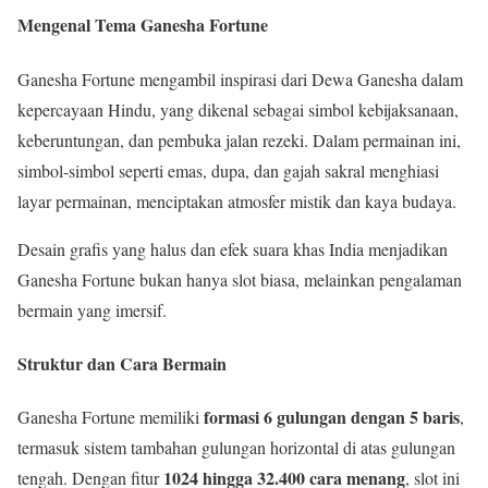
Mengenal Tema Ganesha Fortune
Ganesha Fortune mengambil inspirasi dari Dewa Ganesha dalam
kepercayaan Hindu, yang dikenal sebagai simbol kebijaksanaan,
keberuntungan, dan pembuka jalan rezeki. Dalam permainan ini,
simbol-simbol seperti emas, dupa, dan gajah sakral menghiasi
layar permainan, menciptakan atmosfer mistik dan kaya budaya.
Desain grafis yang halus dan efek suara khas India menjadikan
Ganesha Fortune bukan hanya slot biasa, melainkan pengalaman
bermain yang imersif.
Struktur dan Cara Bermain
formasi 6 gulungan dengan 5 baris
Ganesha Fortune memiliki
,
termasuk sistem tambahan gulungan horizontal di atas gulungan
1024 hingga 32.400 cara menang
tengah. Dengan fitur
, slot ini