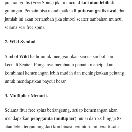
4 kali atau lebih
putaran gratis (Free Spins) jika muncul
di
8 putaran gratis awal
gulungan. Pemain bisa mendapatkan
, dan
jumlah ini akan bertambah jika simbol scatter tambahan muncul
selama sesi free spins.
2.
Wild Symbol
Wild
Simbol
hadir untuk menggantikan semua simbol lain
kecuali Scatter. Fungsinya membantu pemain menciptakan
kombinasi kemenangan lebih mudah dan meningkatkan peluang
untuk mendapatkan payout besar.
3.
Multiplier Menarik
Selama fitur free spins berlangsung, setiap kemenangan akan
pengganda (multiplier)
mendapatkan
mulai dari 2x hingga 8x
atau lebih tergantung dari kombinasi beruntun. Ini berarti satu