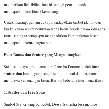
memberikan fleksibilitas luar biasa bagi pemain untuk
mendapatkan kombinasi kemenangan.
Untuk menang, pemain cukup mendapatkan simbol identik dari
kiri ke kanan secara berurutan tanpa harus berada dalam satu garis
lurus, sehingga setiap spin menghadirkan kemungkinan besar
mendapatkan kemenangan beruntun.
Fitur Bonus dan Scatter yang Menguntungkan
fitur
Salah satu daya tarik utama dari Ganesha Fortune adalah
scatter dan bonus
yang sangat sering muncul dan berpotensi
membawa kemenangan besar. Berikut beberapa fitur menariknya:
1.
Scatter dan Free Spins
Dewa Ganesha
Simbol Scatter yang berbentuk
bisa memicu