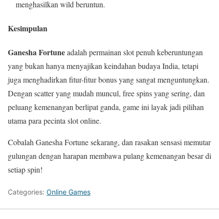
menghasilkan wild beruntun.
Kesimpulan
Ganesha Fortune
adalah permainan slot penuh keberuntungan
yang bukan hanya menyajikan keindahan budaya India, tetapi
juga menghadirkan fitur-fitur bonus yang sangat menguntungkan.
Dengan scatter yang mudah muncul, free spins yang sering, dan
peluang kemenangan berlipat ganda, game ini layak jadi pilihan
utama para pecinta slot online.
Cobalah Ganesha Fortune sekarang, dan rasakan sensasi memutar
gulungan dengan harapan membawa pulang kemenangan besar di
setiap spin!
Categories:
Online Games