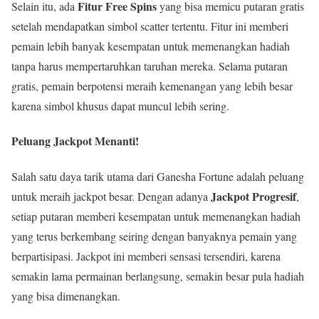
Fitur Free Spins
Selain itu, ada
yang bisa memicu putaran gratis
setelah mendapatkan simbol scatter tertentu. Fitur ini memberi
pemain lebih banyak kesempatan untuk memenangkan hadiah
tanpa harus mempertaruhkan taruhan mereka. Selama putaran
gratis, pemain berpotensi meraih kemenangan yang lebih besar
karena simbol khusus dapat muncul lebih sering.
Peluang Jackpot Menanti!
Salah satu daya tarik utama dari Ganesha Fortune adalah peluang
Jackpot Progresif
untuk meraih jackpot besar. Dengan adanya
,
setiap putaran memberi kesempatan untuk memenangkan hadiah
yang terus berkembang seiring dengan banyaknya pemain yang
berpartisipasi. Jackpot ini memberi sensasi tersendiri, karena
semakin lama permainan berlangsung, semakin besar pula hadiah
yang bisa dimenangkan.