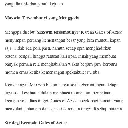
yang dinamis dan penuh kejutan.
Maxwin Tersembunyi yang Menggoda
Maxwin tersembunyi
Mengapa disebut
? Karena Gates of Aztec
menyimpan peluang kemenangan besar yang bisa muncul kapan
saja. Tidak ada pola pasti, namun setiap spin menghadirkan
potensi pengali hingga ratusan kali lipat. Inilah yang membuat
banyak pemain rela menghabiskan waktu berjam-jam, berburu
momen emas ketika kemenangan spektakuler itu tiba.
Kemenangan Maxwin bukan hanya soal keberuntungan, tetapi
juga soal kesabaran dalam membaca momentum permainan.
Dengan volatilitas tinggi, Gates of Aztec cocok bagi pemain yang
menyukai tantangan dan sensasi adrenalin tinggi di setiap putaran.
Strategi Bermain Gates of Aztec