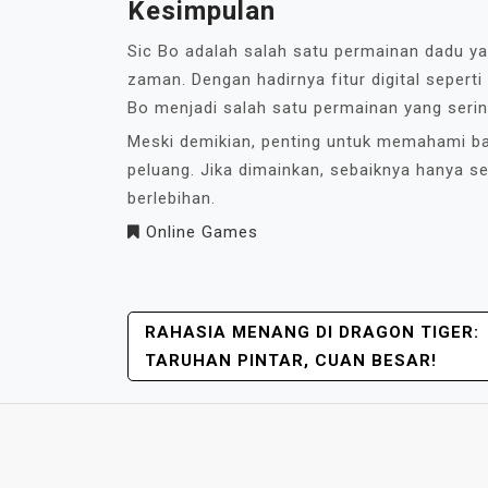
Kesimpulan
Sic Bo adalah salah satu permainan dadu y
zaman. Dengan hadirnya fitur digital seperti 
Bo menjadi salah satu permainan yang sering 
Meski demikian, penting untuk memahami ba
peluang. Jika dimainkan, sebaiknya hanya s
berlebihan.
Online Games
Post
RAHASIA MENANG DI DRAGON TIGER:
TARUHAN PINTAR, CUAN BESAR!
Navigation