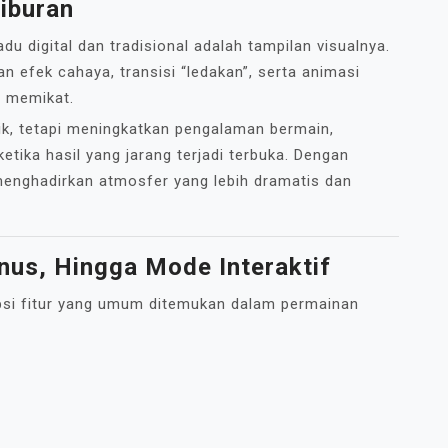
Hiburan
u digital dan tradisional adalah tampilan visualnya.
 efek cahaya, transisi “ledakan”, serta animasi
h memikat.
ik, tetapi meningkatkan pengalaman bermain,
etika hasil yang jarang terjadi terbuka. Dengan
l menghadirkan atmosfer yang lebih dramatis dan
nus, Hingga Mode Interaktif
si fitur yang umum ditemukan dalam permainan