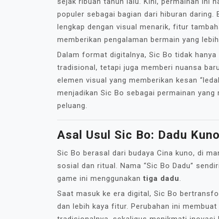
sejak ribuan tahun lalu. Kini, permainan in
populer sebagai bagian dari hiburan daring
lengkap dengan visual menarik, fitur tamba
memberikan pengalaman bermain yang lebih i
Dalam format digitalnya, Sic Bo tidak hany
tradisional, tetapi juga memberi nuansa bar
elemen visual yang memberikan kesan “ledaka
menjadikan Sic Bo sebagai permainan yang
peluang.
Asal Usul Sic Bo: Dadu Ku
Sic Bo berasal dari budaya Cina kuno, di m
sosial dan ritual. Nama “Sic Bo Dadu” sendi
game ini menggunakan
tiga dadu
.
Saat masuk ke era digital, Sic Bo bertrans
dan lebih kaya fitur. Perubahan ini membua