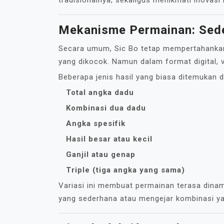
tradisionalnya, sekaligus menikmati inovasi
Mekanisme Permainan: Sede
Secara umum, Sic Bo tetap mempertahankan 
yang dikocok. Namun dalam format digital, var
Beberapa jenis hasil yang biasa ditemukan d
Total angka dadu
Kombinasi dua dadu
Angka spesifik
Hasil besar atau kecil
Ganjil atau genap
Triple (tiga angka yang sama)
Variasi ini membuat permainan terasa dinam
yang sederhana atau mengejar kombinasi ya