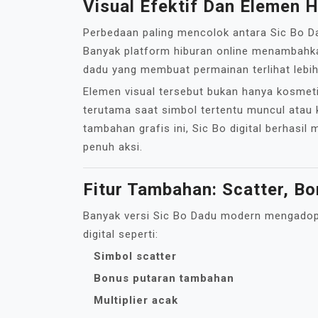
Visual Efektif Dan Elemen 
Perbedaan paling mencolok antara Sic Bo Dad
Banyak platform hiburan online menambahkan
dadu yang membuat permainan terlihat lebi
Elemen visual tersebut bukan hanya kosmet
terutama saat simbol tertentu muncul atau k
tambahan grafis ini, Sic Bo digital berhasi
penuh aksi.
Fitur Tambahan: Scatter, Bo
Banyak versi Sic Bo Dadu modern mengadop
digital seperti:
Simbol scatter
Bonus putaran tambahan
Multiplier acak