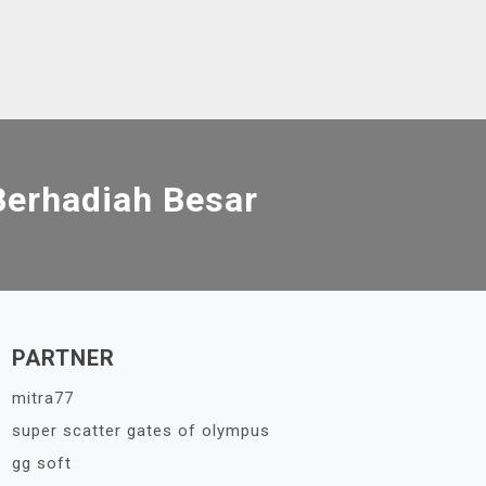
Berhadiah Besar
PARTNER
mitra77
super scatter gates of olympus
gg soft