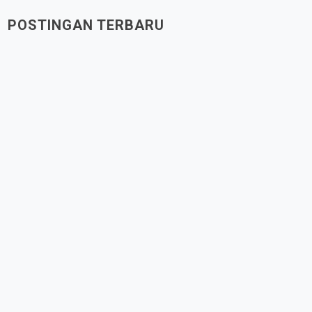
POSTINGAN TERBARU