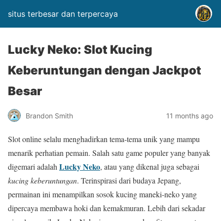
situs terbesar dan terpercaya
Lucky Neko: Slot Kucing
Keberuntungan dengan Jackpot
Besar
Brandon Smith
11 months ago
Slot online selalu menghadirkan tema-tema unik yang mampu
menarik perhatian pemain. Salah satu game populer yang banyak
Lucky Neko
digemari adalah
, atau yang dikenal juga sebagai
kucing keberuntungan
. Terinspirasi dari budaya Jepang,
permainan ini menampilkan sosok kucing maneki-neko yang
dipercaya membawa hoki dan kemakmuran. Lebih dari sekadar