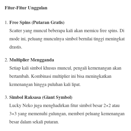
Fitur-Fitur Unggulan
Free Spins (Putaran Gratis)
Scatter yang muncul beberapa kali akan memicu free spins. Di
mode ini, peluang munculnya simbol bernilai tinggi meningkat
drastis.
Multiplier Mengganda
Setiap kali simbol khusus muncul, pengali kemenangan akan
bertambah. Kombinasi multiplier ini bisa meningkatkan
kemenangan hingga puluhan kali lipat.
Simbol Raksasa (Giant Symbol)
Lucky Neko juga menghadirkan fitur simbol besar 2×2 atau
3×3 yang memenuhi gulungan, memberi peluang kemenangan
besar dalam sekali putaran.