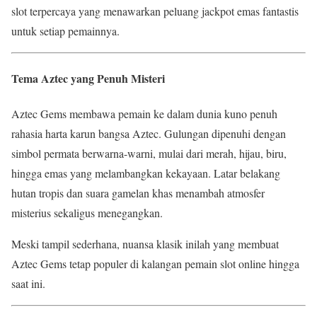
slot terpercaya yang menawarkan peluang jackpot emas fantastis
untuk setiap pemainnya.
Tema Aztec yang Penuh Misteri
Aztec Gems membawa pemain ke dalam dunia kuno penuh
rahasia harta karun bangsa Aztec. Gulungan dipenuhi dengan
simbol permata berwarna-warni, mulai dari merah, hijau, biru,
hingga emas yang melambangkan kekayaan. Latar belakang
hutan tropis dan suara gamelan khas menambah atmosfer
misterius sekaligus menegangkan.
Meski tampil sederhana, nuansa klasik inilah yang membuat
Aztec Gems tetap populer di kalangan pemain slot online hingga
saat ini.