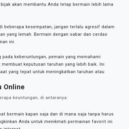
 bijak akan membantu Anda tetap bermain lebih lama
di beberapa kesempatan, jangan terlalu agresif dalam
ngan yang lemah. Bermain dengan sabar dan cerdas
an ini.
ng pada keberuntungan, pemain yang memahami
 membuat keputusan taruhan yang lebih baik. Ini
at yang tepat untuk meningkatkan taruhan atau
 Online
erapa keuntungan, di antaranya:
pat bermain kapan saja dan di mana saja tanpa harus
ngkinkan Anda untuk menikmati permainan favorit ini