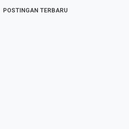
POSTINGAN TERBARU