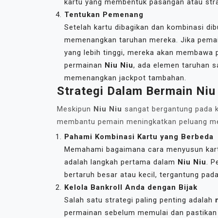
kartu yang membentuk pasangan atau stra
Tentukan Pemenang
Setelah kartu dibagikan dan kombinasi di
memenangkan taruhan mereka. Jika pemai
yang lebih tinggi, mereka akan membawa 
permainan
Niu Niu
, ada elemen taruhan 
memenangkan jackpot tambahan.
Strategi Dalam Bermain Niu
Meskipun
Niu Niu
sangat bergantung pada k
membantu pemain meningkatkan peluang me
Pahami Kombinasi Kartu yang Berbeda
Memahami bagaimana cara menyusun kartu
adalah langkah pertama dalam
Niu Niu
. 
bertaruh besar atau kecil, tergantung pad
Kelola Bankroll Anda dengan Bijak
Salah satu strategi paling penting adalah
permainan sebelum memulai dan pastikan 