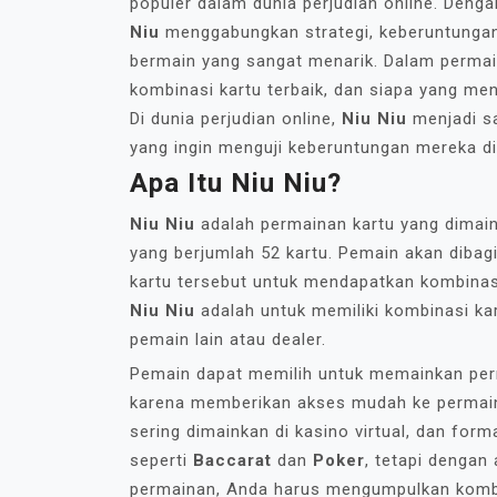
populer dalam dunia perjudian online. Den
Niu
menggabungkan strategi, keberuntunga
bermain yang sangat menarik. Dalam permai
kombinasi kartu terbaik, dan siapa yang m
Di dunia perjudian online,
Niu Niu
menjadi sa
yang ingin menguji keberuntungan mereka di 
Apa Itu Niu Niu?
Niu Niu
adalah permainan kartu yang dimai
yang berjumlah 52 kartu. Pemain akan dibag
kartu tersebut untuk mendapatkan kombinasi 
Niu Niu
adalah untuk memiliki kombinasi kart
pemain lain atau dealer.
Pemain dapat memilih untuk memainkan per
karena memberikan akses mudah ke permaina
sering dimainkan di kasino virtual, dan for
seperti
Baccarat
dan
Poker
, tetapi dengan
permainan, Anda harus mengumpulkan kombin