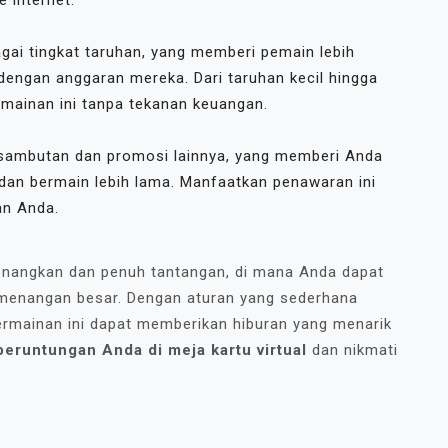
 internet.
ai tingkat taruhan, yang memberi pemain lebih
 dengan anggaran mereka. Dari taruhan kecil hingga
mainan ini tanpa tekanan keuangan.
sambutan dan promosi lainnya, yang memberi Anda
dan bermain lebih lama. Manfaatkan penawaran ini
n Anda.
nangkan dan penuh tantangan, di mana Anda dapat
menangan besar. Dengan aturan yang sederhana
rmainan ini dapat memberikan hiburan yang menarik
beruntungan Anda di meja kartu virtual
dan nikmati