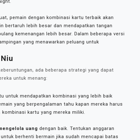
ight.
buat, pemain dengan kombinasi kartu terbaik akan
n bertaruh lebih besar dan mendapatkan tangan
pulang kemenangan lebih besar. Dalam beberapa versi
sampingan yang menawarkan peluang untuk
 Niu
eberuntungan, ada beberapa strategi yang dapat
reka untuk menang:
 untuk mendapatkan kombinasi yang lebih baik
Pemain yang berpengalaman tahu kapan mereka harus
a kombinasi kartu yang mereka miliki.
mengelola uang
dengan baik. Tentukan anggaran
untuk berhenti bermain jika sudah mencapai batas