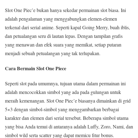
Slot One Piec’e bukan hanya sekedar permainan slot biasa. Ini
adalah pengalaman yang menggabungkan elemen-elemen
terkenal dari serial anime. Seperti kapal Going Merry, buah iblis,
dan petualangan seru di lautan lepas. Dengan tampilan grafis
yang menawan dan efek suara yang memikat, setiap putaran
menjadi sebuah petualangan yang tak terlupakan.
Cara Bermain Slot One Piece
Seperti slot pada umumnya, tujuan utama dalam permainan ini
adalah mencocokkan simbol yang ada pada gulungan untuk
meraih kemenangan. Slot One Piec’e biasanya dimainkan di grid
5×3 dengan simbol-simbol yang menggambarkan berbagai
karakter dan elemen dari serial tersebut. Beberapa simbol utama
yang bisa Anda temui di antaranya adalah Luffy, Zoro, Nami, dan
simbol wild serta scatter yang dapat memicu fitur bonus.