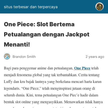
situs terbesar dan terpercaya
One Piece: Slot Bertema
Petualangan dengan Jackpot
Menanti!
Brandon Smith
2 years ago
One Piece
Bagi para penggemar anime dan petualangan,
telah
menjadi fenomena global yang tak terbantahkan. Cerita tentang
Luffy dan kru bajak lautnya yang berkelana mencari harta karun
legendaris. “One Piece,” telah menginspirasi jutaan orang di
seluruh dunia. Kini, tema petualangan One Piec’e hadir dalam
bentuk slot online yang mengasyikkan. Menawarkan tidak hanya