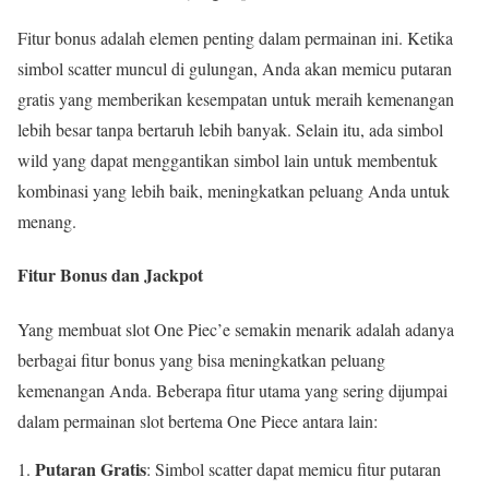
Fitur bonus adalah elemen penting dalam permainan ini. Ketika
simbol scatter muncul di gulungan, Anda akan memicu putaran
gratis yang memberikan kesempatan untuk meraih kemenangan
lebih besar tanpa bertaruh lebih banyak. Selain itu, ada simbol
wild yang dapat menggantikan simbol lain untuk membentuk
kombinasi yang lebih baik, meningkatkan peluang Anda untuk
menang.
Fitur Bonus dan Jackpot
Yang membuat slot One Piec’e semakin menarik adalah adanya
berbagai fitur bonus yang bisa meningkatkan peluang
kemenangan Anda. Beberapa fitur utama yang sering dijumpai
dalam permainan slot bertema One Piece antara lain:
Putaran Gratis
: Simbol scatter dapat memicu fitur putaran