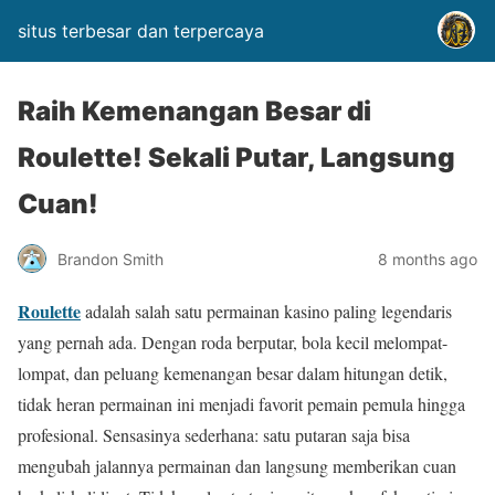
situs terbesar dan terpercaya
Raih Kemenangan Besar di
Roulette! Sekali Putar, Langsung
Cuan!
Brandon Smith
8 months ago
Roulette
adalah salah satu permainan kasino paling legendaris
yang pernah ada. Dengan roda berputar, bola kecil melompat-
lompat, dan peluang kemenangan besar dalam hitungan detik,
tidak heran permainan ini menjadi favorit pemain pemula hingga
profesional. Sensasinya sederhana: satu putaran saja bisa
mengubah jalannya permainan dan langsung memberikan cuan