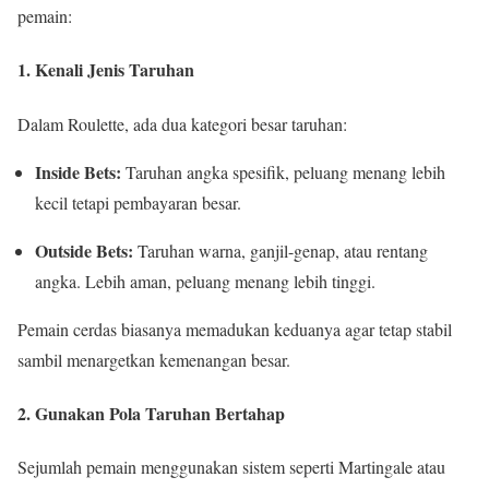
pemain:
1. Kenali Jenis Taruhan
Dalam Roulette, ada dua kategori besar taruhan:
Inside Bets:
Taruhan angka spesifik, peluang menang lebih
kecil tetapi pembayaran besar.
Outside Bets:
Taruhan warna, ganjil-genap, atau rentang
angka. Lebih aman, peluang menang lebih tinggi.
Pemain cerdas biasanya memadukan keduanya agar tetap stabil
sambil menargetkan kemenangan besar.
2. Gunakan Pola Taruhan Bertahap
Sejumlah pemain menggunakan sistem seperti Martingale atau