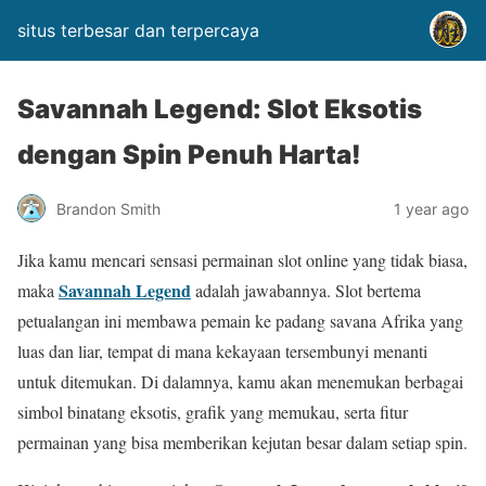
situs terbesar dan terpercaya
Savannah Legend: Slot Eksotis
dengan Spin Penuh Harta!
Brandon Smith
1 year ago
Jika kamu mencari sensasi permainan slot online yang tidak biasa,
Savannah Legend
maka
adalah jawabannya. Slot bertema
petualangan ini membawa pemain ke padang savana Afrika yang
luas dan liar, tempat di mana kekayaan tersembunyi menanti
untuk ditemukan. Di dalamnya, kamu akan menemukan berbagai
simbol binatang eksotis, grafik yang memukau, serta fitur
permainan yang bisa memberikan kejutan besar dalam setiap spin.