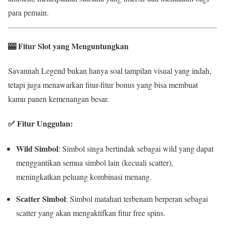
para pemain.
🎰 Fitur Slot yang Menguntungkan
Savannah Legend bukan hanya soal tampilan visual yang indah,
tetapi juga menawarkan fitur-fitur bonus yang bisa membuat
kamu panen kemenangan besar.
✅ Fitur Unggulan:
Wild Simbol
: Simbol singa bertindak sebagai wild yang dapat
menggantikan semua simbol lain (kecuali scatter),
meningkatkan peluang kombinasi menang.
Scatter Simbol
: Simbol matahari terbenam berperan sebagai
scatter yang akan mengaktifkan fitur free spins.