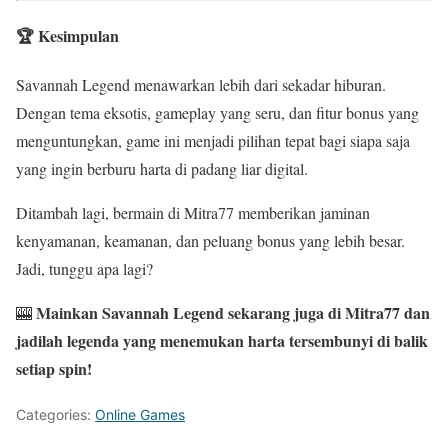
🏆 Kesimpulan
Savannah Legend menawarkan lebih dari sekadar hiburan.
Dengan tema eksotis, gameplay yang seru, dan fitur bonus yang
menguntungkan, game ini menjadi pilihan tepat bagi siapa saja
yang ingin berburu harta di padang liar digital.
Ditambah lagi, bermain di Mitra77 memberikan jaminan
kenyamanan, keamanan, dan peluang bonus yang lebih besar.
Jadi, tunggu apa lagi?
Mainkan Savannah Legend sekarang juga di Mitra77 dan
🎰
jadilah legenda yang menemukan harta tersembunyi di balik
setiap spin!
Categories:
Online Games