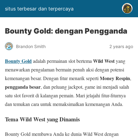
situs terbesar dan terpercaya
Bounty Gold: dengan Pengganda
Brandon Smith
2 years ago
Bounty Gold
Wild West
adalah permainan slot bertema
yang
menawarkan pengalaman bermain penuh aksi dengan potensi
Money Respin
kemenangan besar. Dengan fitur menarik seperti
,
pengganda besar
, dan peluang jackpot, game ini menjadi salah
satu slot favorit di kalangan pemain. Mari jelajahi fitur-fiturnya
dan temukan cara untuk memaksimalkan kemenangan Anda.
Tema Wild West yang Dinamis
Bounty Gold membawa Anda ke dunia Wild West dengan