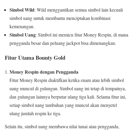
Simbol Wild
: Wild menggantikan semua simbol lain kecuali
simbol uang untuk membantu menciptakan kombinasi
kemenangan.
Simbol Uang
: Simbol ini memicu fitur Money Respin, di mana
pengganda besar dan peluang jackpot bisa dimenangkan.
Fitur Utama Bounty Gold
Money Respin dengan Pengganda
Fitur Money Respin diaktifkan ketika enam atau lebih simbol
uang muncul di gulungan. Simbol uang ini tetap di tempatnya,
dan gulungan lainnya berputar ulang tiga kali. Selama fitur ini,
setiap simbol uang tambahan yang muncul akan menyetel
ulang jumlah respin ke tiga.
Selain itu, simbol uang membawa nilai tunai atau pengganda,