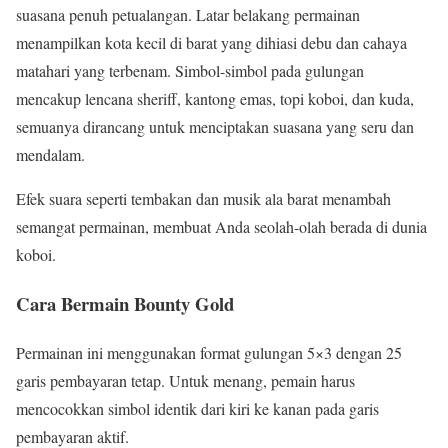
suasana penuh petualangan. Latar belakang permainan
menampilkan kota kecil di barat yang dihiasi debu dan cahaya
matahari yang terbenam. Simbol-simbol pada gulungan
mencakup lencana sheriff, kantong emas, topi koboi, dan kuda,
semuanya dirancang untuk menciptakan suasana yang seru dan
mendalam.
Efek suara seperti tembakan dan musik ala barat menambah
semangat permainan, membuat Anda seolah-olah berada di dunia
koboi.
Cara Bermain Bounty Gold
Permainan ini menggunakan format gulungan 5×3 dengan 25
garis pembayaran tetap. Untuk menang, pemain harus
mencocokkan simbol identik dari kiri ke kanan pada garis
pembayaran aktif.