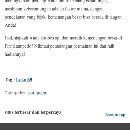
meningkatkan peluang Anda untuk menang besar. Ingat,
meskipun keberuntungan adalah faktor utama, dengan
pendekatan yang bijak, kemenangan besar bisa berada di tangan
Anda!
Jadi, siapkah Anda terobos api dan meraih kemenangan besar di
Fire Stampede? Nikmati petualangan permainan ini dan raih
hadiahnya!
Tag :
Lokal69
Categories:
slot gacor
situs terbesar dan terpercaya
Back to top