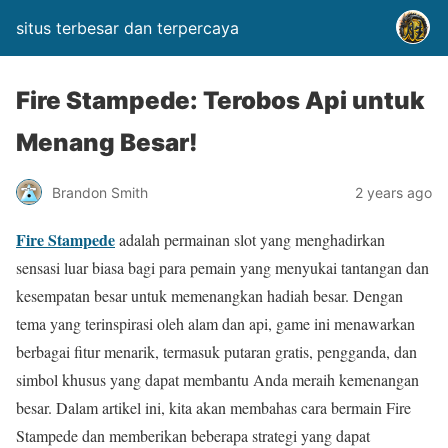
situs terbesar dan terpercaya
Fire Stampede: Terobos Api untuk
Menang Besar!
Brandon Smith
2 years ago
Fire Stampede
adalah permainan slot yang menghadirkan
sensasi luar biasa bagi para pemain yang menyukai tantangan dan
kesempatan besar untuk memenangkan hadiah besar. Dengan
tema yang terinspirasi oleh alam dan api, game ini menawarkan
berbagai fitur menarik, termasuk putaran gratis, pengganda, dan
simbol khusus yang dapat membantu Anda meraih kemenangan
besar. Dalam artikel ini, kita akan membahas cara bermain Fire
Stampede dan memberikan beberapa strategi yang dapat