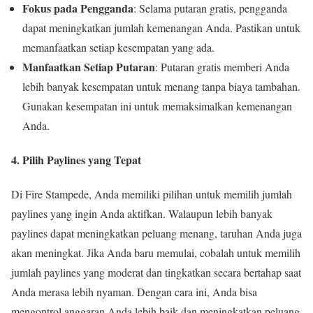
Fokus pada Pengganda
: Selama putaran gratis, pengganda
dapat meningkatkan jumlah kemenangan Anda. Pastikan untuk
memanfaatkan setiap kesempatan yang ada.
Manfaatkan Setiap Putaran
: Putaran gratis memberi Anda
lebih banyak kesempatan untuk menang tanpa biaya tambahan.
Gunakan kesempatan ini untuk memaksimalkan kemenangan
Anda.
4.
Pilih Paylines yang Tepat
Di Fire Stampede, Anda memiliki pilihan untuk memilih jumlah
paylines yang ingin Anda aktifkan. Walaupun lebih banyak
paylines dapat meningkatkan peluang menang, taruhan Anda juga
akan meningkat. Jika Anda baru memulai, cobalah untuk memilih
jumlah paylines yang moderat dan tingkatkan secara bertahap saat
Anda merasa lebih nyaman. Dengan cara ini, Anda bisa
mengontrol anggaran Anda lebih baik dan meningkatkan peluang