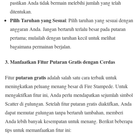
pastikan Anda tidak bermain melebihi jumlah yang telah
ditentukan.
Pilih Taruhan yang Sesuai
: Pilih taruhan yang sesuai dengan
anggaran Anda. Jangan bertaruh terlalu besar pada putaran
pertama; mulailah dengan taruhan kecil untuk melihat
bagaimana permainan berjalan.
3.
Manfaatkan Fitur Putaran Gratis dengan Cerdas
putaran gratis
Fitur
adalah salah satu cara terbaik untuk
meningkatkan peluang menang besar di Fire Stampede. Untuk
mengaktifkan fitur ini, Anda perlu mendapatkan sejumlah simbol
Scatter di gulungan. Setelah fitur putaran gratis diaktifkan, Anda
dapat memutar gulungan tanpa bertaruh tambahan, memberi
Anda lebih banyak kesempatan untuk menang. Berikut beberapa
tips untuk memanfaatkan fitur ini: