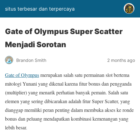
situs terbesar dan terpercaya
Gate of Olympus Super Scatter
Menjadi Sorotan
Brandon Smith
2 months ago
Gate of Olympus
merupakan salah satu permainan slot bertema
mitologi Yunani yang dikenal karena fitur bonus dan pengganda
(multiplier) yang menarik perhatian banyak pemain. Salah satu
elemen yang sering dibicarakan adalah fitur Super Scatter, yang
dianggap memiliki peran penting dalam membuka akses ke ronde
bonus dan peluang mendapatkan kombinasi kemenangan yang
lebih besar.