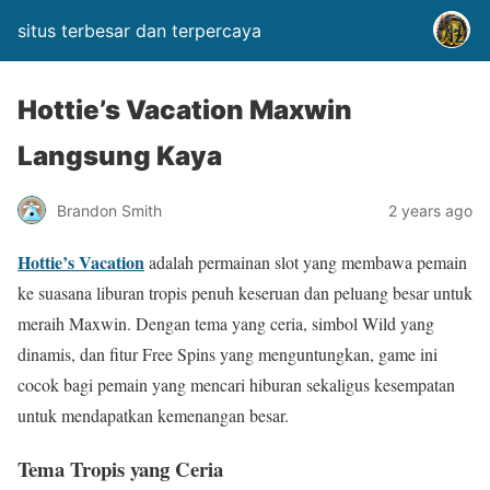
situs terbesar dan terpercaya
Hottie’s Vacation Maxwin
Langsung Kaya
Brandon Smith
2 years ago
Hottie’s Vacation
adalah permainan slot yang membawa pemain
ke suasana liburan tropis penuh keseruan dan peluang besar untuk
meraih Maxwin. Dengan tema yang ceria, simbol Wild yang
dinamis, dan fitur Free Spins yang menguntungkan, game ini
cocok bagi pemain yang mencari hiburan sekaligus kesempatan
untuk mendapatkan kemenangan besar.
Tema Tropis yang Ceria