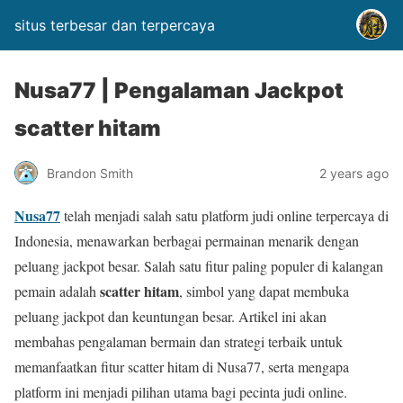
situs terbesar dan terpercaya
Nusa77 | Pengalaman Jackpot
scatter hitam
Brandon Smith
2 years ago
Nusa77
telah menjadi salah satu platform judi online terpercaya di
Indonesia, menawarkan berbagai permainan menarik dengan
peluang jackpot besar. Salah satu fitur paling populer di kalangan
scatter hitam
pemain adalah
, simbol yang dapat membuka
peluang jackpot dan keuntungan besar. Artikel ini akan
membahas pengalaman bermain dan strategi terbaik untuk
memanfaatkan fitur scatter hitam di Nusa77, serta mengapa
platform ini menjadi pilihan utama bagi pecinta judi online.