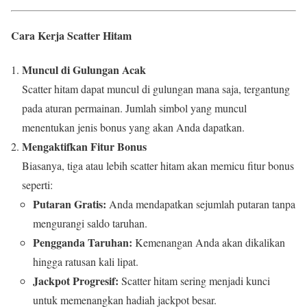
Cara Kerja Scatter Hitam
Muncul di Gulungan Acak
Scatter hitam dapat muncul di gulungan mana saja, tergantung
pada aturan permainan. Jumlah simbol yang muncul
menentukan jenis bonus yang akan Anda dapatkan.
Mengaktifkan Fitur Bonus
Biasanya, tiga atau lebih scatter hitam akan memicu fitur bonus
seperti:
Putaran Gratis:
Anda mendapatkan sejumlah putaran tanpa
mengurangi saldo taruhan.
Pengganda Taruhan:
Kemenangan Anda akan dikalikan
hingga ratusan kali lipat.
Jackpot Progresif:
Scatter hitam sering menjadi kunci
untuk memenangkan hadiah jackpot besar.