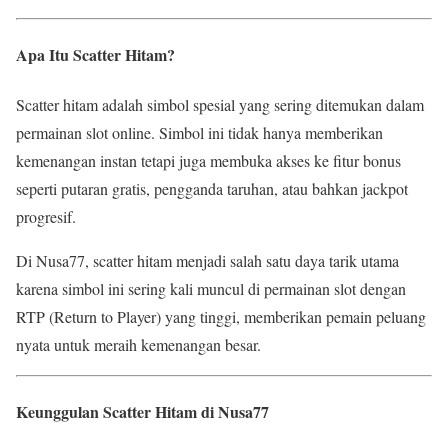
Apa Itu Scatter Hitam?
Scatter hitam adalah simbol spesial yang sering ditemukan dalam
permainan slot online. Simbol ini tidak hanya memberikan
kemenangan instan tetapi juga membuka akses ke fitur bonus
seperti putaran gratis, pengganda taruhan, atau bahkan jackpot
progresif.
Di Nusa77, scatter hitam menjadi salah satu daya tarik utama
karena simbol ini sering kali muncul di permainan slot dengan
RTP (Return to Player) yang tinggi, memberikan pemain peluang
nyata untuk meraih kemenangan besar.
Keunggulan Scatter Hitam di Nusa77