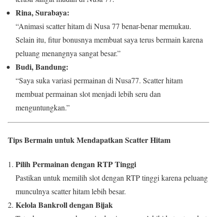
Rina, Surabaya:
“Animasi scatter hitam di Nusa 77 benar-benar memukau.
Selain itu, fitur bonusnya membuat saya terus bermain karena
peluang menangnya sangat besar.”
Budi, Bandung:
“Saya suka variasi permainan di Nusa77. Scatter hitam
membuat permainan slot menjadi lebih seru dan
menguntungkan.”
Tips Bermain untuk Mendapatkan Scatter Hitam
Pilih Permainan dengan RTP Tinggi
Pastikan untuk memilih slot dengan RTP tinggi karena peluang
munculnya scatter hitam lebih besar.
Kelola Bankroll dengan Bijak