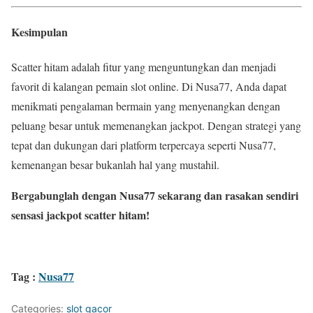
Kesimpulan
Scatter hitam adalah fitur yang menguntungkan dan menjadi
favorit di kalangan pemain slot online. Di Nusa77, Anda dapat
menikmati pengalaman bermain yang menyenangkan dengan
peluang besar untuk memenangkan jackpot. Dengan strategi yang
tepat dan dukungan dari platform terpercaya seperti Nusa77,
kemenangan besar bukanlah hal yang mustahil.
Bergabunglah dengan Nusa77 sekarang dan rasakan sendiri
sensasi jackpot scatter hitam!
Tag :
Nusa77
Categories:
slot gacor