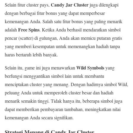
Candy Jar Cluster
Selain fitur cluster pays,
juga dilengkapi
dengan berbagai fitur bonus yang dapat memperbesar
kemenangan Anda. Salah satu fitur bonus yang paling menarik
Free Spins
adalah
. Ketika Anda berhasil mendaratkan simbol
pencar (scatter) di gulungan, Anda akan memicu putaran gratis
yang memberi kesempatan untuk memenangkan hadiah tanpa
harus bertaruh lebih banyak.
Wild Symbols
Selain itu, game ini juga menawarkan
yang
berfungsi menggantikan simbol lain untuk membantu
menciptakan cluster yang menang. Dengan hadirnya simbol Wild,
peluang Anda untuk memperoleh cluster besar dan hadiah
menarik semakin tinggi. Tidak hanya itu, beberapa simbol juga
dapat memberikan pembayaran tambahan, meningkatkan nilai
kemenangan Anda secara signifikan.
Strategi Menang di Candy Jar Cluster