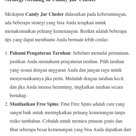
Candy Jar Cluster
Meskipun
didasarkan pada keberuntungan,
ada beberapa strategi yang bisa Anda terapkan untuk
memaksimalkan peluang kemenangan. Berikut adalah beberapa
tips yang dapat membantu Anda bermain lebih cerdas:
Pahami Pengaturan Taruhan
: Sebelum memulai permainan,
pastikan Anda memahami pengaturan taruhan. Pilih taruhan
yang sesuai dengan anggaran Anda dan jangan ragu untuk
menyesuaikannya jika perlu. Mulailah dengan taruhan kecil,
dan jika Anda merasa beruntung, tingkatkan taruhan secara
bertahap.
Manfaatkan Free Spins
: Fitur Free Spins adalah cara yang
sangat baik untuk meningkatkan peluang kemenangan tanpa
risiko tambahan. Cobalah untuk memicu putaran gratis dan
lihat seberapa besar kemenangan yang bisa Anda dapatkan dari