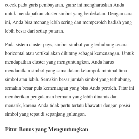
cocok pada garis pembayaran, game ini mengharuskan Anda
untuk mendapatkan cluster simbol yang berdekatan. Dengan cara
ini, Anda bisa menang lebih sering dan memperoleh hadiah yang
lebih besar dari setiap putaran.
Pada sistem cluster pays, simbol-simbol yang terhubung secara
horizontal atau vertikal akan dihitung sebagai kemenangan. Untuk
mendapatkan cluster yang menguntungkan, Anda harus
mendaratkan simbol yang sama dalam kelompok minimal lima
simbol atau lebih. Semakin besar jumlah simbol yang terhubung,
semakin besar pula kemenangan yang bisa Anda peroleh. Fitur ini
memberikan pengalaman bermain yang lebih dinamis dan
menarik, karena Anda tidak perlu terlalu khawatir dengan posisi
simbol yang tepat di sepanjang gulungan.
Fitur Bonus yang Menguntungkan