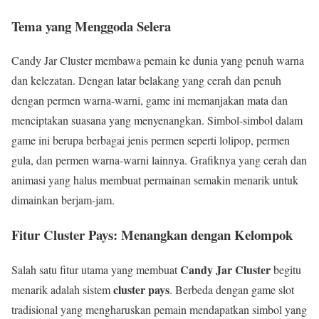
Tema yang Menggoda Selera
Candy Jar Cluster membawa pemain ke dunia yang penuh warna
dan kelezatan. Dengan latar belakang yang cerah dan penuh
dengan permen warna-warni, game ini memanjakan mata dan
menciptakan suasana yang menyenangkan. Simbol-simbol dalam
game ini berupa berbagai jenis permen seperti lolipop, permen
gula, dan permen warna-warni lainnya. Grafiknya yang cerah dan
animasi yang halus membuat permainan semakin menarik untuk
dimainkan berjam-jam.
Fitur Cluster Pays: Menangkan dengan Kelompok
Candy Jar Cluster
Salah satu fitur utama yang membuat
begitu
cluster pays
menarik adalah sistem
. Berbeda dengan game slot
tradisional yang mengharuskan pemain mendapatkan simbol yang