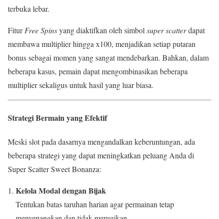
terbuka lebar.
Fitur
Free Spins
yang diaktifkan oleh simbol
super scatter
dapat
membawa multiplier hingga x100, menjadikan setiap putaran
bonus sebagai momen yang sangat mendebarkan. Bahkan, dalam
beberapa kasus, pemain dapat mengombinasikan beberapa
multiplier sekaligus untuk hasil yang luar biasa.
Strategi Bermain yang Efektif
Meski slot pada dasarnya mengandalkan keberuntungan, ada
beberapa strategi yang dapat meningkatkan peluang Anda di
Super Scatter Sweet Bonanza:
Kelola Modal dengan Bijak
Tentukan batas taruhan harian agar permainan tetap
menyenangkan dan tidak merugikan.