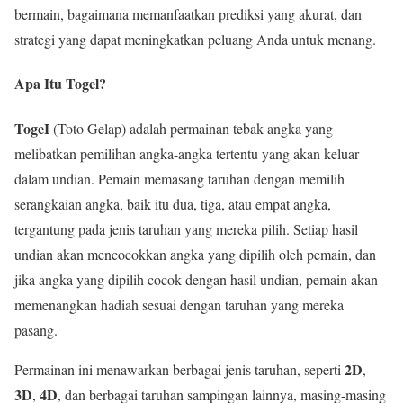
bermain, bagaimana memanfaatkan prediksi yang akurat, dan
strategi yang dapat meningkatkan peluang Anda untuk menang.
Apa Itu Togel?
TogeI
(Toto Gelap) adalah permainan tebak angka yang
melibatkan pemilihan angka-angka tertentu yang akan keluar
dalam undian. Pemain memasang taruhan dengan memilih
serangkaian angka, baik itu dua, tiga, atau empat angka,
tergantung pada jenis taruhan yang mereka pilih. Setiap hasil
undian akan mencocokkan angka yang dipilih oleh pemain, dan
jika angka yang dipilih cocok dengan hasil undian, pemain akan
memenangkan hadiah sesuai dengan taruhan yang mereka
pasang.
2D
Permainan ini menawarkan berbagai jenis taruhan, seperti
,
3D
4D
,
, dan berbagai taruhan sampingan lainnya, masing-masing