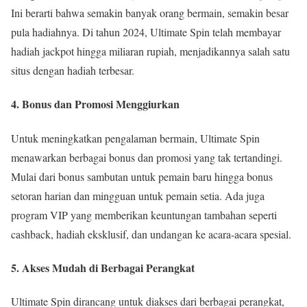
Ini berarti bahwa semakin banyak orang bermain, semakin besar
pula hadiahnya. Di tahun 2024, Ultimate Spin telah membayar
hadiah jackpot hingga miliaran rupiah, menjadikannya salah satu
situs dengan hadiah terbesar.
4.
Bonus dan Promosi Menggiurkan
Untuk meningkatkan pengalaman bermain, Ultimate Spin
menawarkan berbagai bonus dan promosi yang tak tertandingi.
Mulai dari bonus sambutan untuk pemain baru hingga bonus
setoran harian dan mingguan untuk pemain setia. Ada juga
program VIP yang memberikan keuntungan tambahan seperti
cashback, hadiah eksklusif, dan undangan ke acara-acara spesial.
5.
Akses Mudah di Berbagai Perangkat
Ultimate Spin dirancang untuk diakses dari berbagai perangkat,