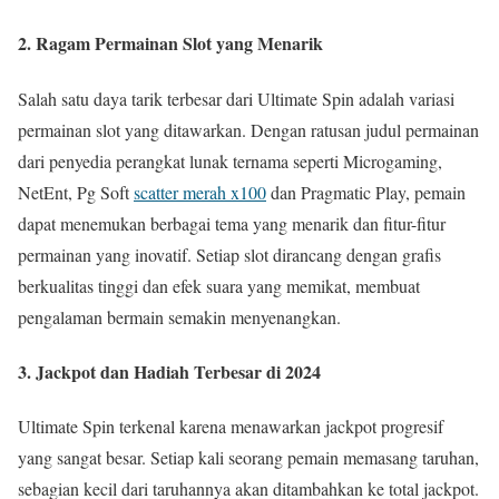
2.
Ragam Permainan Slot yang Menarik
Salah satu daya tarik terbesar dari Ultimate Spin adalah variasi
permainan slot yang ditawarkan. Dengan ratusan judul permainan
dari penyedia perangkat lunak ternama seperti Microgaming,
NetEnt, Pg Soft
scatter merah x100
dan Pragmatic Play, pemain
dapat menemukan berbagai tema yang menarik dan fitur-fitur
permainan yang inovatif. Setiap slot dirancang dengan grafis
berkualitas tinggi dan efek suara yang memikat, membuat
pengalaman bermain semakin menyenangkan.
3.
Jackpot dan Hadiah Terbesar di 2024
Ultimate Spin terkenal karena menawarkan jackpot progresif
yang sangat besar. Setiap kali seorang pemain memasang taruhan,
sebagian kecil dari taruhannya akan ditambahkan ke total jackpot.