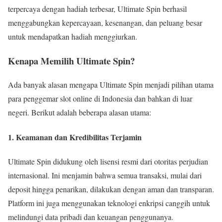
terpercaya dengan hadiah terbesar, Ultimate Spin berhasil
menggabungkan kepercayaan, kesenangan, dan peluang besar
untuk mendapatkan hadiah menggiurkan.
Kenapa Memilih Ultimate Spin?
Ada banyak alasan mengapa Ultimate Spin menjadi pilihan utama
para penggemar slot online di Indonesia dan bahkan di luar
negeri. Berikut adalah beberapa alasan utama:
1.
Keamanan dan Kredibilitas Terjamin
Ultimate Spin didukung oleh lisensi resmi dari otoritas perjudian
internasional. Ini menjamin bahwa semua transaksi, mulai dari
deposit hingga penarikan, dilakukan dengan aman dan transparan.
Platform ini juga menggunakan teknologi enkripsi canggih untuk
melindungi data pribadi dan keuangan penggunanya.