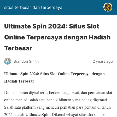
situs terbesar dan terpercaya
Ultimate Spin 2024: Situs Slot
Online Terpercaya dengan Hadiah
Terbesar
Brandon Smith
2 years ago
Ultimate Spin 2024: Situs Slot Online Terpercaya dengan
Hadiah Terbesar
Dunia hiburan digital terus berkembang pesat, dan permainan slot
online menjadi salah satu bentuk hiburan yang paling digemari.
Salah satu platform yang mencuri perhatian para pemain di tahun
Ultimate Spin
2024 adalah
. Dikenal sebagai situs slot online