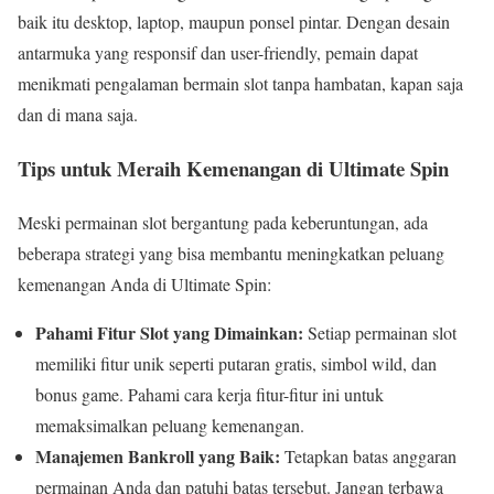
baik itu desktop, laptop, maupun ponsel pintar. Dengan desain
antarmuka yang responsif dan user-friendly, pemain dapat
menikmati pengalaman bermain slot tanpa hambatan, kapan saja
dan di mana saja.
Tips untuk Meraih Kemenangan di Ultimate Spin
Meski permainan slot bergantung pada keberuntungan, ada
beberapa strategi yang bisa membantu meningkatkan peluang
kemenangan Anda di Ultimate Spin:
Pahami Fitur Slot yang Dimainkan:
Setiap permainan slot
memiliki fitur unik seperti putaran gratis, simbol wild, dan
bonus game. Pahami cara kerja fitur-fitur ini untuk
memaksimalkan peluang kemenangan.
Manajemen Bankroll yang Baik:
Tetapkan batas anggaran
permainan Anda dan patuhi batas tersebut. Jangan terbawa