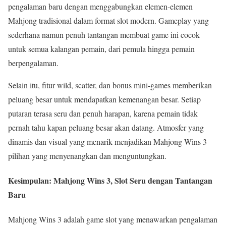
pengalaman baru dengan menggabungkan elemen-elemen
Mahjong tradisional dalam format slot modern. Gameplay yang
sederhana namun penuh tantangan membuat game ini cocok
untuk semua kalangan pemain, dari pemula hingga pemain
berpengalaman.
Selain itu, fitur wild, scatter, dan bonus mini-games memberikan
peluang besar untuk mendapatkan kemenangan besar. Setiap
putaran terasa seru dan penuh harapan, karena pemain tidak
pernah tahu kapan peluang besar akan datang. Atmosfer yang
dinamis dan visual yang menarik menjadikan Mahjong Wins 3
pilihan yang menyenangkan dan menguntungkan.
Kesimpulan: Mahjong Wins 3, Slot Seru dengan Tantangan
Baru
Mahjong Wins 3 adalah game slot yang menawarkan pengalaman