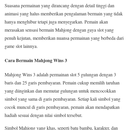
Suasana permainan yang dirancang dengan detail tinggi dan
animasi yang halus memberikan pengalaman bermain yang tidak
hanya menghibur tetapi juga menyegarkan. Pemain akan
merasakan sensasi bermain Mahjong dengan gaya slot yang
penuh kejutan, memberikan nuansa permainan yang berbeda dari
game slot lainnya.
Cara Bermain Mahjong Wins 3
Mahjong Wins 3 adalah permainan slot 5 gulungan dengan 3
baris dan 25 garis pembayaran. Pemain cukup memilih taruhan
yang diinginkan dan memutar gulungan untuk mencocokkan
simbol yang sama di garis pembayaran. Setiap kali simbol yang
cocok muncul di garis pembayaran, pemain akan mendapatkan
hadiah sesuai dengan nilai simbol tersebut.
Simbol Mahjong yang khas, seperti batu bambu, karakter, dan