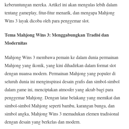
keberuntungan mereka. Artikel ini akan mengulas lebih dalam
tentang gameplay, fitur-fitur menarik, dan mengapa Mahjong
Wins 3 layak dicoba oleh para penggemar slot.
Tema Mahjong Wins 3: Menggabungkan Tradisi dan
Modernitas
Mahjong Wins 3 membawa pemain ke dalam dunia permainan
Mahjong yang ikonik, yang kini dihadirkan dalam format slot
dengan nuansa modern. Permainan Mahjong yang populer di
seluruh dunia ini menginspirasi desain grafis dan simbol-simbol
dalam game ini, menciptakan atmosfer yang akrab bagi para
penggemar Mahjong. Dengan latar belakang yang memikat dan
simbol-simbol Mahjong seperti bambu, karangan bunga, dan
simbol angka, Mahjong Wins 3 memadukan elemen tradisional
dengan desain yang berkelas dan modern.