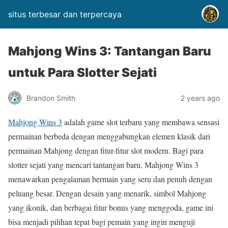
situs terbesar dan terpercaya
Mahjong Wins 3: Tantangan Baru
untuk Para Slotter Sejati
Brandon Smith
2 years ago
Mahjong Wins 3
adalah game slot terbaru yang membawa sensasi
permainan berbeda dengan menggabungkan elemen klasik dari
permainan Mahjong dengan fitur-fitur slot modern. Bagi para
slotter sejati yang mencari tantangan baru, Mahjong Wins 3
menawarkan pengalaman bermain yang seru dan penuh dengan
peluang besar. Dengan desain yang menarik, simbol Mahjong
yang ikonik, dan berbagai fitur bonus yang menggoda, game ini
bisa menjadi pilihan tepat bagi pemain yang ingin menguji