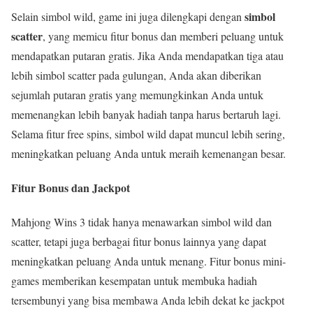
simbol
Selain simbol wild, game ini juga dilengkapi dengan
scatter
, yang memicu fitur bonus dan memberi peluang untuk
mendapatkan putaran gratis. Jika Anda mendapatkan tiga atau
lebih simbol scatter pada gulungan, Anda akan diberikan
sejumlah putaran gratis yang memungkinkan Anda untuk
memenangkan lebih banyak hadiah tanpa harus bertaruh lagi.
Selama fitur free spins, simbol wild dapat muncul lebih sering,
meningkatkan peluang Anda untuk meraih kemenangan besar.
Fitur Bonus dan Jackpot
Mahjong Wins 3 tidak hanya menawarkan simbol wild dan
scatter, tetapi juga berbagai fitur bonus lainnya yang dapat
meningkatkan peluang Anda untuk menang. Fitur bonus mini-
games memberikan kesempatan untuk membuka hadiah
tersembunyi yang bisa membawa Anda lebih dekat ke jackpot