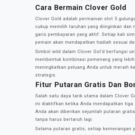
Cara Bermain Clover Gold
Clover Gold adalah permainan slot 5 gulung
cukup memilih taruhan yang diinginkan da
garis pembayaran yang aktif. Setiap kali s
pemain akan mendapatkan hadiah sesuai deng
Simbol wild dalam Clover Gol’d berfungsi 
membentuk kombinasi pemenang yang lebih b
meningkatkan peluang Anda untuk meraih ke
strategis.
Fitur Putaran Gratis Dan Bo
Salah satu daya tarik utama dalam Clover Go
ini diaktifkan ketika Anda mendapatkan tiga 
Anda akan diberikan sejumlah putaran grat
tanpa harus bertaruh lagi.
Selama putaran gratis, setiap kemenangan y