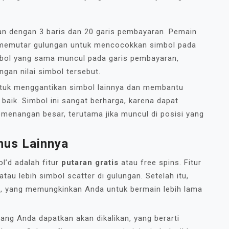
an dengan 3 baris dan 20 garis pembayaran. Pemain
n memutar gulungan untuk mencocokkan simbol pada
imbol yang sama muncul pada garis pembayaran,
an nilai simbol tersebut.
untuk menggantikan simbol lainnya dan membantu
aik. Simbol ini sangat berharga, karena dapat
menangan besar, terutama jika muncul di posisi yang
nus Lainnya
l’d adalah fitur
putaran gratis
atau free spins. Fitur
atau lebih simbol scatter di gulungan. Setelah itu,
is, yang memungkinkan Anda untuk bermain lebih lama
ang Anda dapatkan akan dikalikan, yang berarti