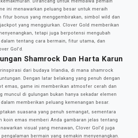
 kemakmuran. Dirancang untuk membawa pemain
me ini menawarkan peluang besar untuk meraih
n fitur bonus yang menggembirakan, simbol wild dan
 jackpot yang menggiurkan. Clover Gold memberikan
menyenangkan, tetapi juga berpotensi mengubah
 dalam tentang cara bermain, fitur utama, dan
ver Gol’d.
tungan Shamrock Dan Harta Karun
inspirasi dari budaya Irlandia, di mana shamrock
ntungan. Dengan latar belakang yang penuh dengan
pot emas, game ini memberikan atmosfer cerah dan
g muncul di gulungan bukan hanya sekadar elemen
ing dalam memberikan peluang kemenangan besar.
ciptakan suasana yang penuh semangat, sementara
dan koin emas memberi Anda gambaran jelas tentang
menawarkan visual yang menawan, Clover Gol’d juga
n pengalaman bermain yang semakin menyenangkan.