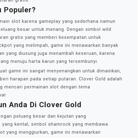
utaran gratis.
u Populer?
emain slot karena gameplay yang sederhana namun
 peluang besar untuk menang. Dengan simbol wild
taran gratis yang memberi kesempatan untuk
ckpot yang melimpah, game ini menawarkan banyak
an yang diusung juga menambah keseruan, karena
bang menuju harta karun yang tersembunyi.
uat game ini sangat menyenangkan untuk dimainkan,
eri harapan pada setiap putaran. Clover Gold adalah
ng mencari permainan slot dengan tema
ar.
un Anda Di Clover Gold
engan peluang besar dan kejutan yang
 yang kental, simbol shamrock yang membawa
ckpot yang menggiurkan, game ini menawarkan