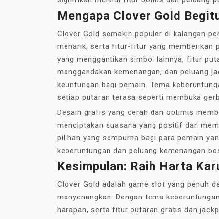
signifikan melalui fitur bonus dan peluang p
Mengapa Clover Gold Begit
Clover Gold semakin populer di kalangan p
menarik, serta fitur-fitur yang memberikan
yang menggantikan simbol lainnya, fitur pu
menggandakan kemenangan, dan peluang ja
keuntungan bagi pemain. Tema keberuntung
setiap putaran terasa seperti membuka ger
Desain grafis yang cerah dan optimis memb
menciptakan suasana yang positif dan memb
pilihan yang sempurna bagi para pemain ya
keberuntungan dan peluang kemenangan bes
Kesimpulan: Raih Harta Kar
Clover Gold adalah game slot yang penuh d
menyenangkan. Dengan tema keberuntungan
harapan, serta fitur putaran gratis dan ja