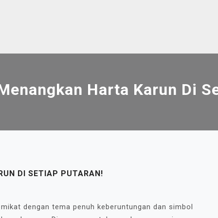
 Menangkan Harta Karun Di Se
UN DI SETIAP PUTARAN!
emikat dengan tema penuh keberuntungan dan simbol