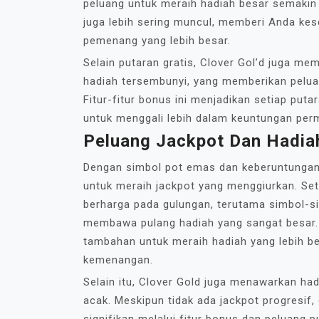
peluang untuk meraih hadiah besar semakin b
juga lebih sering muncul, memberi Anda ke
pemenang yang lebih besar.
Selain putaran gratis, Clover Gol’d juga mem
hadiah tersembunyi, yang memberikan pelua
Fitur-fitur bonus ini menjadikan setiap p
untuk menggali lebih dalam keuntungan per
Peluang Jackpot Dan Hadia
Dengan simbol pot emas dan keberuntungan
untuk meraih jackpot yang menggiurkan. Se
berharga pada gulungan, terutama simbol-s
membawa pulang hadiah yang sangat besar. 
tambahan untuk meraih hadiah yang lebih b
kemenangan.
Selain itu, Clover Gold juga menawarkan had
acak. Meskipun tidak ada jackpot progresif