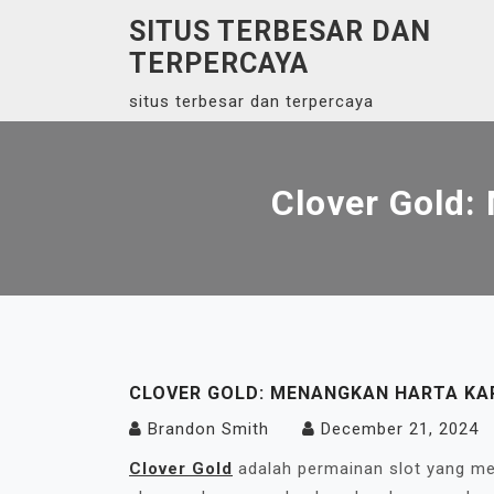
Skip
SITUS TERBESAR DAN
to
TERPERCAYA
content
situs terbesar dan terpercaya
Clover Gold:
CLOVER GOLD: MENANGKAN HARTA KAR
Brandon Smith
December 21, 2024
Clover Gold
adalah permainan slot yang m