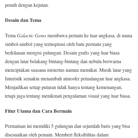
penuh dengan kejutan.
Desain dan Tema
Tema
Galactic Gems
membawa pemain ke luar angkasa, di mana
simbol-simbol yang terinspirasi oleh batu permata yang
berkilauan mengisi gulungan. Desain grafis yang luar biasa
dengan latar belakang bintang-bintang dan nebula berwarna
menciptakan suasana misterius namun memikat. Musik latar yang
futuristik semakin menambah atmosfer petualangan luar angkasa.
Menjadikan setiap putaran tidak hanya tentang kemenangan,
tetapi juga tentang menikmati pengalaman visual yang luar biasa.
Fitur Utama dan Cara Bermain
Permainan ini memiliki 5 gulungan dan sejumlah baris yang bisa
disesuaikan oleh pemain. Memberi fleksibilitas dalam