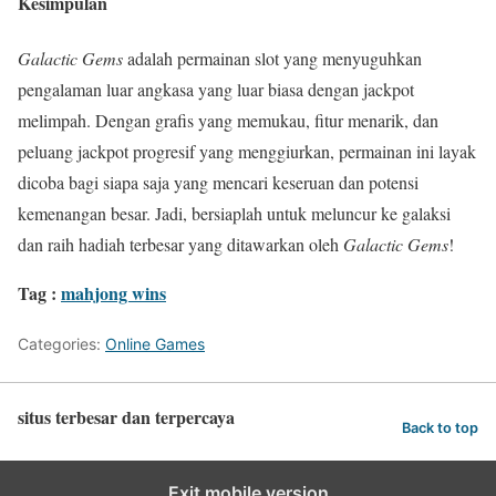
Kesimpulan
Galactic Gems
adalah permainan slot yang menyuguhkan
pengalaman luar angkasa yang luar biasa dengan jackpot
melimpah. Dengan grafis yang memukau, fitur menarik, dan
peluang jackpot progresif yang menggiurkan, permainan ini layak
dicoba bagi siapa saja yang mencari keseruan dan potensi
kemenangan besar. Jadi, bersiaplah untuk meluncur ke galaksi
dan raih hadiah terbesar yang ditawarkan oleh
Galactic Gems
!
Tag :
mahjong wins
Categories:
Online Games
situs terbesar dan terpercaya
Back to top
Exit mobile version