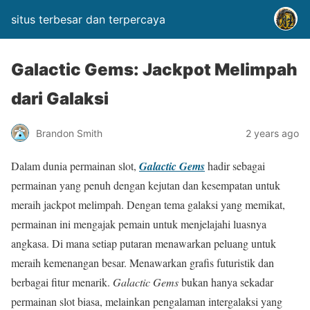
situs terbesar dan terpercaya
Galactic Gems: Jackpot Melimpah
dari Galaksi
Brandon Smith
2 years ago
Dalam dunia permainan slot,
Galactic Gems
hadir sebagai
permainan yang penuh dengan kejutan dan kesempatan untuk
meraih jackpot melimpah. Dengan tema galaksi yang memikat,
permainan ini mengajak pemain untuk menjelajahi luasnya
angkasa. Di mana setiap putaran menawarkan peluang untuk
meraih kemenangan besar. Menawarkan grafis futuristik dan
berbagai fitur menarik.
Galactic Gems
bukan hanya sekadar
permainan slot biasa, melainkan pengalaman intergalaksi yang