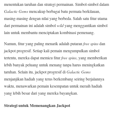
menentukan taruhan dan strategi permainan. Simbol-simbol dalam
Galactic Gems
mencakup berbagai batu permata berkilauan,
masing-masing dengan nilai yang berbeda. Salah satu fitur utama
dari permainan ini adalah simbol
wild
yang menggantikan simbol
lain untuk membantu menciptakan kombinasi pemenang.
Namun, fitur yang paling menarik adalah putaran
free spins
dan
jackpot progresif. Setiap kali pemain mengumpulkan simbol
tertentu, mereka dapat memicu fitur
free spins
, yang memberikan
lebih banyak peluang untuk menang tanpa harus meningkatkan
taruhan. Selain itu, jackpot progresif di
Galactic Gems
menjanjikan hadiah yang terus berkembang seiring berjalannya
waktu, menawarkan pemain kesempatan untuk meraih hadiah
yang lebih besar dari yang mereka bayangkan.
Strategi untuk Memenangkan Jackpot