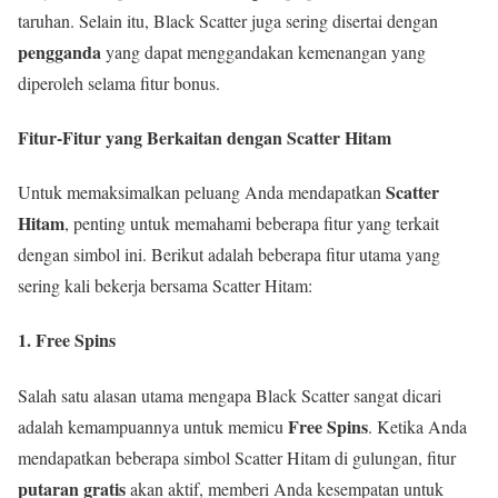
taruhan. Selain itu, Black Scatter juga sering disertai dengan
pengganda
yang dapat menggandakan kemenangan yang
diperoleh selama fitur bonus.
Fitur-Fitur yang Berkaitan dengan Scatter Hitam
Scatter
Untuk memaksimalkan peluang Anda mendapatkan
Hitam
, penting untuk memahami beberapa fitur yang terkait
dengan simbol ini. Berikut adalah beberapa fitur utama yang
sering kali bekerja bersama Scatter Hitam:
1. Free Spins
Salah satu alasan utama mengapa Black Scatter sangat dicari
Free Spins
adalah kemampuannya untuk memicu
. Ketika Anda
mendapatkan beberapa simbol Scatter Hitam di gulungan, fitur
putaran gratis
akan aktif, memberi Anda kesempatan untuk