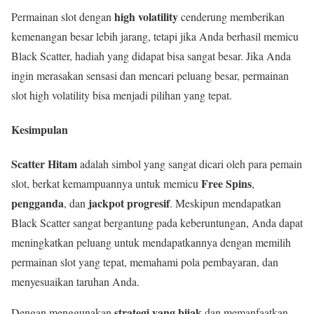
high volatility
Permainan slot dengan
cenderung memberikan
kemenangan besar lebih jarang, tetapi jika Anda berhasil memicu
Black Scatter, hadiah yang didapat bisa sangat besar. Jika Anda
ingin merasakan sensasi dan mencari peluang besar, permainan
slot high volatility bisa menjadi pilihan yang tepat.
Kesimpulan
Scatter Hitam
adalah simbol yang sangat dicari oleh para pemain
Free Spins
slot, berkat kemampuannya untuk memicu
,
pengganda
jackpot progresif
, dan
. Meskipun mendapatkan
Black Scatter sangat bergantung pada keberuntungan, Anda dapat
meningkatkan peluang untuk mendapatkannya dengan memilih
permainan slot yang tepat, memahami pola pembayaran, dan
menyesuaikan taruhan Anda.
strategi yang bijak
Dengan menggunakan
dan memanfaatkan