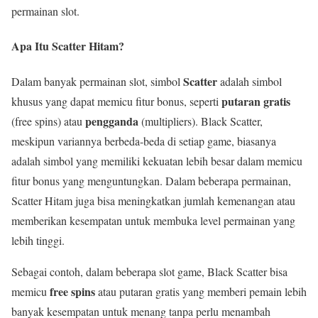
permainan slot.
Apa Itu Scatter Hitam?
Scatter
Dalam banyak permainan slot, simbol
adalah simbol
putaran gratis
khusus yang dapat memicu fitur bonus, seperti
pengganda
(free spins) atau
(multipliers). Black Scatter,
meskipun variannya berbeda-beda di setiap game, biasanya
adalah simbol yang memiliki kekuatan lebih besar dalam memicu
fitur bonus yang menguntungkan. Dalam beberapa permainan,
Scatter Hitam juga bisa meningkatkan jumlah kemenangan atau
memberikan kesempatan untuk membuka level permainan yang
lebih tinggi.
Sebagai contoh, dalam beberapa slot game, Black Scatter bisa
free spins
memicu
atau putaran gratis yang memberi pemain lebih
banyak kesempatan untuk menang tanpa perlu menambah