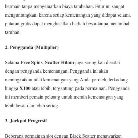
bermain tanpa mengeluarkan biaya tambahan. Fitur ini sangat
menguntungkan, karena setiap kemenangan yang didapat selama
putaran gratis dapat menghasilkan hadiah besar tanpa menambah
taruhan.
2. Pengganda (Multiplier)
Free Spins
Scatter Hitam
Selama
,
juga sering kali disertai
dengan pengganda kemenangan. Pengganda ini akan
meningkatkan nilai kemenangan yang Anda peroleh, terkadang
X100
hingga
atau lebih, tergantung pada permainan. Pengganda
ini memberi pemain peluang untuk meraih kemenangan yang
lebih besar dan lebih sering.
3. Jackpot Progresif
Beberapa permainan slot dengan Black Scatter menawarkan