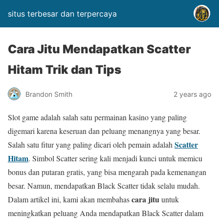
situs terbesar dan terpercaya
Cara Jitu Mendapatkan Scatter
Hitam Trik dan Tips
Brandon Smith
2 years ago
Slot game adalah salah satu permainan kasino yang paling
digemari karena keseruan dan peluang menangnya yang besar.
Scatter
Salah satu fitur yang paling dicari oleh pemain adalah
Hitam
. Simbol Scatter sering kali menjadi kunci untuk memicu
bonus dan putaran gratis, yang bisa mengarah pada kemenangan
besar. Namun, mendapatkan Black Scatter tidak selalu mudah.
cara jitu
Dalam artikel ini, kami akan membahas
untuk
meningkatkan peluang Anda mendapatkan Black Scatter dalam