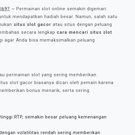
al69?
~ Permainan slot online semakin digemari
ntuk mendapatkan hadiah besar. Namun, salah satu
emukan
situs slot gacor
atau situs dengan peluang
n membahas secara lengkap
cara mencari situs slot
egi agar Anda bisa memaksimalkan peluang
u permainan slot yang sering memberikan
tus slot gacor biasanya dicari oleh pemain karena
memberikan bonus menarik, serta sering
tinggi RTP, semakin besar peluang kemenangan
dengan volatilitas rendah sering memberikan