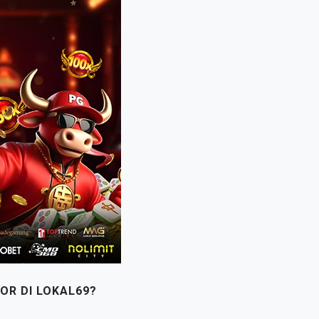
OR DI LOKAL69?