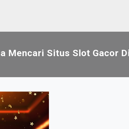
 Mencari Situs Slot Gacor D