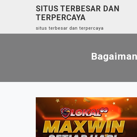
Skip
SITUS TERBESAR DAN
to
TERPERCAYA
content
situs terbesar dan terpercaya
Bagaimana