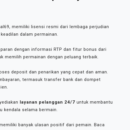
kal69, memiliki lisensi resmi dari lembaga perjudian
 keadilan dalam permainan.
sparan dengan informasi RTP dan fitur bonus dari
k memilih permainan dengan peluang terbaik.
roses deposit dan penarikan yang cepat dan aman.
bayaran, termasuk transfer bank dan dompet
ien.
nyediakan
layanan pelanggan 24/7
untuk membantu
u kendala selama bermain.
memiliki banyak ulasan positif dari pemain. Baca