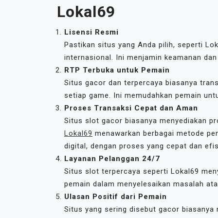
Lokal69
Lisensi Resmi
Pastikan situs yang Anda pilih, seperti Lo
internasional. Ini menjamin keamanan dan
RTP Terbuka untuk Pemain
Situs gacor dan terpercaya biasanya tran
setiap game. Ini memudahkan pemain untu
Proses Transaksi Cepat dan Aman
Situs slot gacor biasanya menyediakan p
Lokal69
menawarkan berbagai metode pem
digital, dengan proses yang cepat dan efis
Layanan Pelanggan 24/7
Situs slot terpercaya seperti Lokal69 me
pemain dalam menyelesaikan masalah ata
Ulasan Positif dari Pemain
Situs yang sering disebut gacor biasanya 