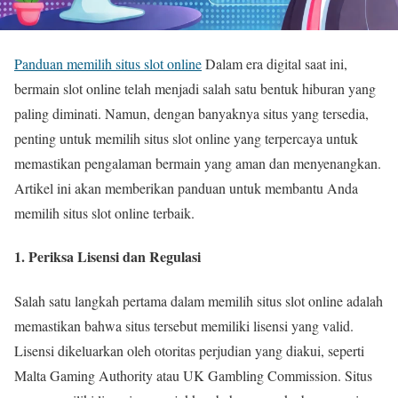
Panduan memilih situs slot online
Dalam era digital saat ini,
bermain slot online telah menjadi salah satu bentuk hiburan yang
paling diminati. Namun, dengan banyaknya situs yang tersedia,
penting untuk memilih situs slot online yang terpercaya untuk
memastikan pengalaman bermain yang aman dan menyenangkan.
Artikel ini akan memberikan panduan untuk membantu Anda
memilih situs slot online terbaik.
1.
Periksa Lisensi dan Regulasi
Salah satu langkah pertama dalam memilih situs slot online adalah
memastikan bahwa situs tersebut memiliki lisensi yang valid.
Lisensi dikeluarkan oleh otoritas perjudian yang diakui, seperti
Malta Gaming Authority atau UK Gambling Commission. Situs